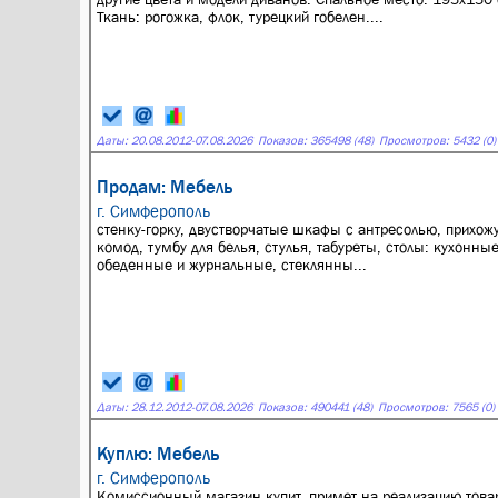
Ткань: рогожка, флок, турецкий гобелен....
Даты:
20.08.2012
-
07.08.2026
Показов: 365498 (48)
Просмотров: 5432 (0)
Продам: Мебель
г. Симферополь
стенку-горку, двустворчатые шкафы с антресолью, прихож
комод, тумбу для белья, стулья, табуреты, столы: кухонные
обеденные и журнальные, стеклянны...
Даты:
28.12.2012
-
07.08.2026
Показов: 490441 (48)
Просмотров: 7565 (0)
Куплю: Мебель
г. Симферополь
Комиссионный магазин купит, примет на реализацию това