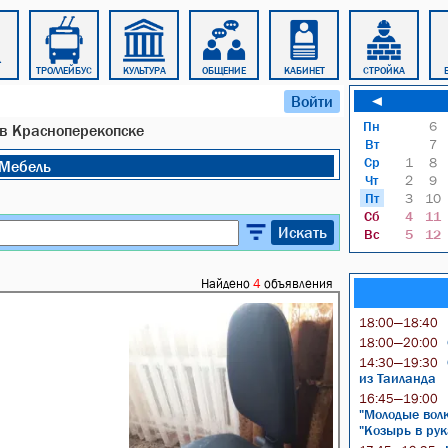
ТРОЛЛЕЙБУС
КУЛЬТУРА
ОБЩЕНИЕ
КАБИНЕТ
СТРОЙКА
Войти
◄
Пн
6
 в Красноперекопске
Вт
7
Ср
1
8
Мебель
Чт
2
9
Пт
3
10
Сб
4
11
Искать
Вс
5
12
Найдено
4
объявления
18:00—18:40
18:00—20:00
14:30—19:30
из Таиланда
16:45—19:00
"Молодые волк
"Козырь в рук