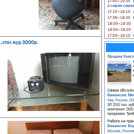
К
17:45—19:35
2 серия сери
Л
17:15—18:10
17:36—18:35
18:00—19:30
2 фото
18:00—18:20
17:50—18:10
,стол жур.3000р.
Продам Участо
Сфера обслужи
Вакансия: Ме
Уфа, Россия, О
ЗП 200 тыс. ру
компании: ООО 
продажам. Требо
Работа на тра
Вакансия: Вод
Москва, Росси