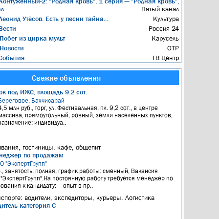
онтуженный-2: "Родная кровь", 1 серия — "Родная кровь",
ал
Пятый канал
еонид Утёсов. Есть у песни тайна...
Культура
Вести
Россия 24
Побег из цирка мульт
Карусель
Новости
ОТР
События
ТВ Центр
Свежие объявления
к под ИЖС, площадь 9.2 сот.
Береговое, Бахчисарай
4,5 млн руб., торг, ул. Фестивальная, пл. 9,2 сот., в центре
массива, прямоугольный, ровный, земли населенных пунктов,
назначение: индивидуа..
вания, гостиницы, кафе, общепит
неджер по продажам
ОО "ЭкспертГрупп"
б., занятость: полная, график работы: сменный, Вакансия
"ЭкспертГрупп".На постоянную работу требуется менеджер по
вания к кандидату: – опыт в пр..
нспорте: водители, экспедиторы, курьеры. Логистика
итель категория С
я