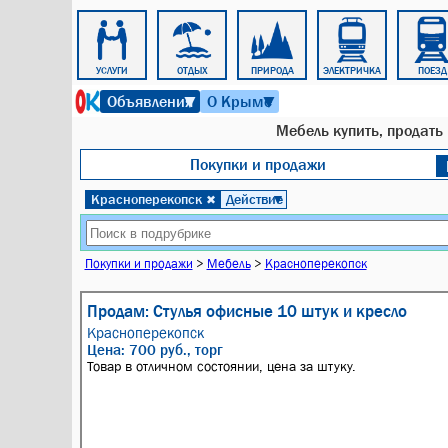
РАБОТА
УСЛУГИ
ОТДЫХ
ПРИРОДА
ЭЛЕКТРИЧКА
ПОЕЗД
7 августа 2026 г. 18:09
Объявления
О Крыме
▼
▼
Мебель купить, продать
Покупки и продажи
Красноперекопск
Действие
✖
▼
Покупки и продажи
>
Мебель
>
Красноперекопск
Продам: Стулья офисные 10 штук и кресло
Красноперекопск
Цена: 700 руб., торг
Товар в отличном состоянии, цена за штуку.