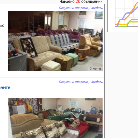
Найдено
26
объявлений
Покупки и продажи / Мебель
кую
2 фото
Покупки и продажи / Мебель
менте