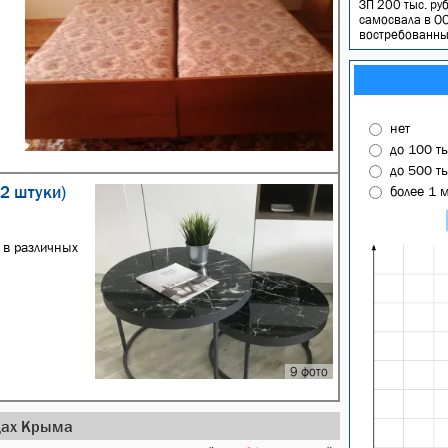
ЗП 200 тыс. руб
самосвала в ОО
востребованным
нет
до 100 т
до 500 т
 2 штуки)
более 1 
 в различных
9 фото
одах Крыма