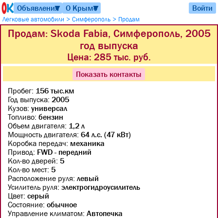
Объявления
О Крыме
Войти
▼
▼
>
>
Легковые автомобили
Симферополь
Продам
Продам: Skoda Fabia, Симферополь, 2005
год выпуска
Цена:
285 тыс. руб.
Показать контакты
Пробег:
156 тыс.км
Год выпуска:
2005
Кузов:
универсал
Топливо:
бензин
Объем двигателя:
1,2 л
Мощность двигателя:
64 л.с. (47 кВт)
Коробка передач:
механика
Привод:
FWD - передний
Кол-во дверей:
5
Кол-во мест:
5
Расположение руля:
левый
Усилитель руля:
электрогидроусилитель
Цвет:
серый
Состояние:
обычное
Управление климатом:
Автопечка