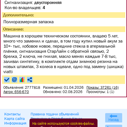
Сигнализация:
двусторонняя
Кол-во владельцев:
4
Дополнительно:
Полноразмерная запаска
Описание:
Машина в хорошем техническом состоянии, владею 5 лет,
много что заменил и сделал, в том году купил новый акум за
10+- тыс, лобовое новое, передние стекла в атермальной
плёнке, сигнализация СтарЛайн с обратной связью, 2
брелка, 2 ключа, не гнилая, масло менял каждые 7-8 тыс,
заливал синтетику, в комплекте отдам зимнюю резина на
новых штампах, 3 колеса в идеале, одно под замену (шишка)
viatti
Объявление: 2777818
Размещено: 01.04.2026
Показы: 37261 (16)
Автор: 656-670
Обновлено: 02.08.2026
Просмотры: 1 (1)
Контакты
Правила подачи объявлений
Карта сайта
Вакансии в Республике Крым
Информация
Достопримечательности Крыма
На сайте используются cookies-файлы.