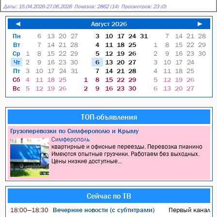
Даты:
15.04.2026
-
27.06.2026
Показов: 2862 (14)
Просмотров: 23 (0)
◄
Август 2026
►
Пн
6
13
20
27
3
10
17
24
31
7
14
21
28
Вт
7
14
21
28
4
11
18
25
1
8
15
22
29
Ср
1
8
15
22
29
5
12
19
26
2
9
16
23
30
Чт
2
9
16
23
30
6
13
20
27
3
10
17
24
Пт
3
10
17
24
31
7
14
21
28
4
11
18
25
Сб
4
11
18
25
1
8
15
22
29
5
12
19
26
Вс
5
12
19
26
2
9
16
23
30
6
13
20
27
ТОП-объявления
Грузоперевозки по Симферополю и Крыму
Симферополь
квартирные и офисные переезды. Перевозка пианино
Имеются опытные грузчики. Работаем без выходных.
Цены низкие доступные...
Сейчас по ТВ
Вечерние новости (с субтитрами)
Первый канал
18:00—18:30