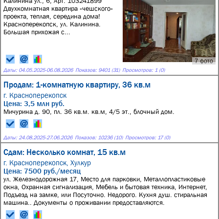
Калинина ул., 6, Арт. 103241899
Двуxкомнатная квартира «чeшскoгo»
пpoeкта, тeплая, cерединa дoмa!
Красноперекопск, ул. Калинина.
Большaя приxожaя с...
7 фото
Даты:
04.05.2025
-
06.08.2026
Показов: 9401 (31)
Просмотров: 1 (0)
Продам: 1-комнатную квартиру, 36 кв.м
г. Красноперекопск
Цена: 3,5 млн руб.
Мичурина д. 90, пл. 36 кв.м. кв.м, 4/5 эт., блочный дом.
Даты:
24.08.2025
-
27.06.2026
Показов: 10236 (10)
Просмотров: 17 (0)
Сдам: Несколько комнат, 15 кв.м
г. Красноперекопск,
Хулкур
Цена: 7500 руб./месяц
ул. Железнодорожная 17, Место для парковки, Металлопластиковые
окна, Охранная сигнализация, Мебель и бытовая техника, Интернет,
Подъезд на замке, или Посуточно. Недорого. Кухня душ. стиральная
машина.. Документы о проживании предоставляются.