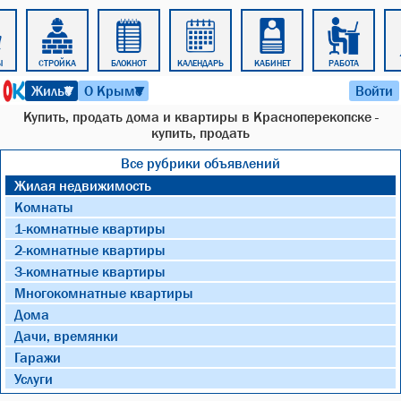
Ы
СТРОЙКА
БЛОКНОТ
КАЛЕНДАРЬ
КАБИНЕТ
РАБОТА
6 августа 2026 г. 18:29
Жильё
О Крыме
Войти
▼
▼
Купить, продать дома и квартиры в Красноперекопске -
купить, продать
Все рубрики объявлений
Жилая недвижимость
Комнаты
1-комнатные квартиры
2-комнатные квартиры
3-комнатные квартиры
Многокомнатные квартиры
Дома
Дачи, времянки
Гаражи
Услуги