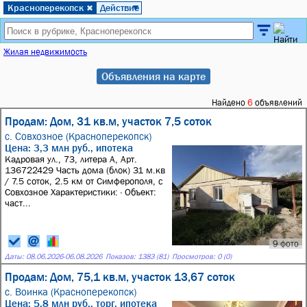
Красноперекопск
Действие
✖
▼
Жилая недвижимость
Объявления на карте
Найдено
6
объявлений
Продам: Дом, 31 кв.м, участок 7,5 соток
с. Совхозное (Красноперекопск)
Цена: 3,3 млн руб., ипотека
Кадровая ул., 73, литера А, Арт.
136722429 Часть дома (блок) 31 м.кв
/ 7.5 соток, 2.5 км от Симферополя, с
Совхозное Характеристики: · Объект:
част...
9 фото
Даты:
08.06.2026
-
06.08.2026
Показов: 1383 (81)
Просмотров: 0 (0)
Продам: Дом, 75,1 кв.м, участок 13,67 соток
с. Воинка (Красноперекопск)
Цена: 5,8 млн руб., торг, ипотека