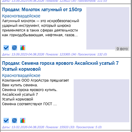
Даты:
13.09.2023
-
04.08.2026
Показов: 123422 (35)
Просмотров: 111 (0)
Продам: Молоток латунный от 150гр
Красногвардейское
Латунный молоток — это искробезопасный
ударный инструмент, который широко
применяется в таких сферах деятельности
как горнодобывающая, нефтяная, газов...
9 фото
Даты:
13.09.2023
-
04.08.2026
Показов: 123365 (34)
Просмотров: 132 (0)
Продам: Семена гороха ярового Аксайский усатый 7
Усатый кормовой
Красногвардейское
Компания ООО АгроАстра предлагает
Вам купить семена.
Семена гороха ярового купить.
Аксайский усатый 7
Усатый кормовой
Семена соответствуют ГОСТ ...
Даты:
13.02.2026
-
04.08.2026
Показов: 15503 (33)
Просмотров: 5 (0)