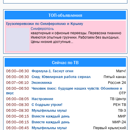
ТОП-объявления
Грузоперевозки по Симферополю и Крыму
Симферополь
квартирные и офисные переезды. Перевозка пианино
Имеются опытные грузчики. Работаем без выходных.
Цены низкие доступные...
Сейчас по ТВ
Формула-1. Гаснут огни
Матч!
06:00—06:30
След: Ювелирная работа сериал
Пятый канал
06:00—06:30
Экономика
Россия 24
06:07—06:10
Человек плюс: будущее наших чувств: Обоняние и
06:00—06:50
вкус
ОТР
Настроение
ТВ Центр
06:00—08:05
С бодрым утром!
РЕН ТВ
06:00—08:30
Мультфильмы мульт
ТВ-3
06:00—08:30
Вместе каждый день
МИР
06:00—06:15
Вместе каждый день
МИР-24
06:00—06:15
Мультфильмы мульт
Первый крымский
06:00—06:45