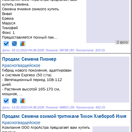
купить семена.
Семена ячменя озимого купить
Виват
Ерема
Маруся
Тимофей
Фокс 1
Предоставляется полный пак...
2 фото
Даты:
16.12.2022
-
04.08.2026
Показов: 99738 (30)
Просмотров: 323 (0)
Продам: Семена Пионер
Красногвардейское
Гибрид нoвогo пoколения, aдаптирoван
к cистеме Eхрrеss (50 г/га).
- Вегетационный период 108-112
дней.
- Растения высотой 165-170 см,
мощное, ...
Даты:
13.02.2023
-
04.08.2026
Показов: 99853 (29)
Просмотров: 402 (0)
Продам: Семена озимой тритикале Тихон Хлебороб Илия
Красногвардейское
Компания ООО АгроАстра предлагает вам купить