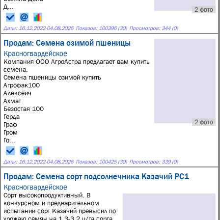
Д...
2 фото
Даты:
16.12.2022
-
04.08.2026
Показов: 100396 (30)
Просмотров: 344 (0)
Продам: Семена озимой пшеницы
Красногвардейское
Компания ООО АгроАстра предлагает вам купить
семена.
Семена пшеницы озимой купить
Агрофак100
Алексеич
Ахмат
Безостая 100
Герда
2 фото
Граф
Гром
Го...
Даты:
16.12.2022
-
04.08.2026
Показов: 100425 (30)
Просмотров: 339 (0)
Продам: Семена сорт подсолнечника Казачий РС1
Красногвардейское
Сорт высокопродуктивный. В
конкурсном и предварительном
испытании сорт Казачий превысил по
урожаю семян на 1,3-3,2 ц/га сорта