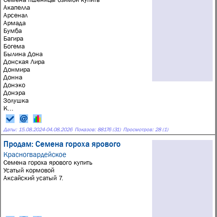
Акапелла
Арсенал
Армада
Бумба
Багира
Богема
Былина Дона
Донская Лира
Донмира
Донна
Донэко
Донэра
Золушка
К...
Даты:
15.08.2024
-
04.08.2026
Показов: 88176 (31)
Просмотров: 28 (1)
Продам: Семена гороха ярового
Красногвардейское
Семена гороха ярового купить
Усатый кормовой
Аксайский усатый 7.