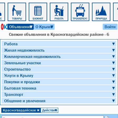
Е
ТОВАРЫ
БЛОКНОТ
РАБОТА
ТРОЛЛЕЙБУС
ПРИРОДА
7 августа 2026 г. 06:08
Объявления
О Крыме
Войти
▼
▼
Cвежие объявления в Красногвардейском районе - 6
Работа
▼
Жилая недвижимость
▼
Коммерческая недвижимость
▼
Земельные участки
▼
Строительство
▼
Услуги в Крыму
▼
Покупки и продажи
▼
Бытовая техника
▼
Транспорт
▼
Общение и увлечения
▼
Красногвардейское
Действие
✖
▼