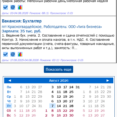
график работы: Неполный рабочий день/неполная рабочая неделя
Даты:
03
-
04.08.2026
Показов: 68 (1)
Просмотров: 0 (0)
Вакансия: Бухгалтер
пгт Красногвардейское,
Работодатель: ООО «Лига бизнеса»
Зарплата: 35 тыс. руб.
1. Ведение бух. учета. 2. Составление и сдача отчетностей с помощью
Контур. 3. Начисление и оплата налогов, в т.ч. НДС. 4. Составление
первичной документации (счета, счета-фактуры, товарные накладные,
акты выполненных работ и т.д.), занятость: П...
Даты:
17.09.2025
-
04.08.2026
Показов: 63 (1)
Просмотров: 0 (0)
Показать еще
◄
Август 2026
►
Пн
6
13
20
27
3
10
17
24
31
7
14
21
28
Вт
7
14
21
28
4
11
18
25
1
8
15
22
29
Ср
1
8
15
22
29
5
12
19
26
2
9
16
23
30
Чт
2
9
16
23
30
6
13
20
27
3
10
17
24
Пт
3
10
17
24
31
7
14
21
28
4
11
18
25
Сб
4
11
18
25
1
8
15
22
29
5
12
19
26
Вс
5
12
19
26
2
9
16
23
30
6
13
20
27