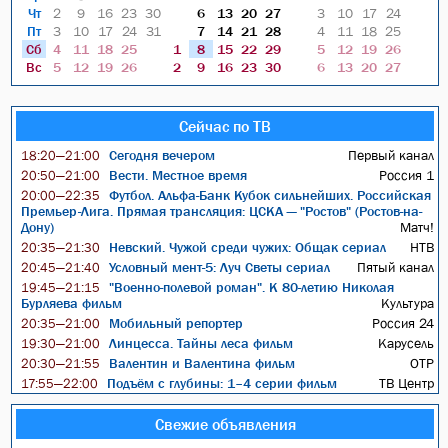
Чт
2
9
16
23
30
6
13
20
27
3
10
17
24
Пт
3
10
17
24
31
7
14
21
28
4
11
18
25
Сб
4
11
18
25
1
8
15
22
29
5
12
19
26
Вс
5
12
19
26
2
9
16
23
30
6
13
20
27
Сейчас по ТВ
Сегодня вечером
Первый канал
18:20—21:00
Вести. Местное время
Россия 1
20:50—21:00
Футбол. Альфа-Банк Кубок сильнейших. Российская
20:00—22:35
Премьер-Лига. Прямая трансляция: ЦСКА — "Ростов" (Ростов-на-
Дону)
Матч!
Невский. Чужой среди чужих: Общак сериал
НТВ
20:35—21:30
Условный мент-5: Луч Светы сериал
Пятый канал
20:45—21:40
"Военно-полевой роман". К 80-летию Николая
19:45—21:15
Бурляева фильм
Культура
Мобильный репортер
Россия 24
20:35—21:00
Линцесса. Тайны леса фильм
Карусель
19:30—21:00
Валентин и Валентина фильм
ОТР
20:30—21:55
Подъём с глубины: 1–4 серии фильм
ТВ Центр
17:55—22:00
Свежие объявления