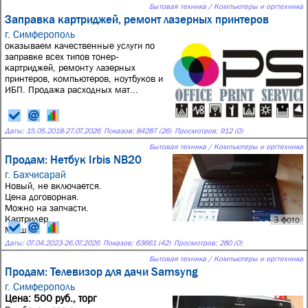
Бытовая техника / Компьютеры и оргтехника
Заправка картриджей, ремонт лазерных принтеров
г. Симферополь
оказываем качественные услуги по
заправке всех типов тонер-
картриджей, ремонту лазерных
принтеров, компьютеров, ноутбуков и
ИБП. Продажа расходных мат...
Даты:
15.05.2018
-
27.07.2026
Показов: 84287 (26)
Просмотров: 912 (0)
Бытовая техника / Компьютеры и оргтехника
Продам: Нетбук Irbis NB20
г. Бахчисарай
Новый, не включается.
Цена договорная.
Можно на запчасти.
Картридер
3 фото
Мышка.
Даты:
07.04.2023
-
26.07.2026
Показов: 63661 (42)
Просмотров: 280 (0)
Бытовая техника / Компьютеры и оргтехника
Продам: Телевизор для дачи Samsyng
г. Симферополь
Цена: 500 руб., торг