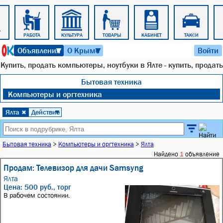
РАБОТА
КУЛЬТУРА
ТОВАРЫ
КАБИНЕТ
ТАКСИ
8 августа 2026 г. 20:55
Объявления
О Крыме
Войти
▼
▼
Купить, продать компьютеры, ноутбуки в Ялте - купить, продать
Бытовая техника
Компьютеры и оргтехника
Ялта
Действие
✖
▼
Бытовая техника
>
Компьютеры и оргтехника
>
Ялта
Найдено
1
объявление
Продам: Телевизор для дачи Samsyng
Ялта
Цена: 500 руб., торг
В рабочем состоянии.