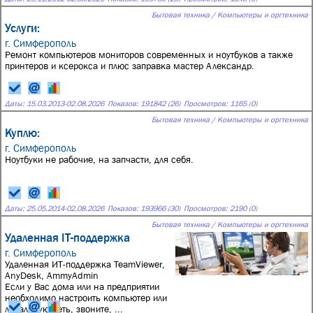
Бытовая техника / Компьютеры и оргтехника
Услуги:
г. Симферополь
Ремонт компьютеров мониторов современных и ноутбуков а также
принтеров и ксерокса и плюс заправка мастер Александр.
Даты:
15.03.2013
-
02.08.2026
Показов: 191842 (26)
Просмотров: 1165 (0)
Бытовая техника / Компьютеры и оргтехника
Куплю:
г. Симферополь
Ноутбуки не рабочие, на запчасти, для себя.
Даты:
25.05.2014
-
02.08.2026
Показов: 193966 (30)
Просмотров: 2190 (0)
Бытовая техника / Компьютеры и оргтехника
Удаленная IT-поддержка
г. Симферополь
Удаленная ИТ-поддержка TeamViewer,
AnyDesk, AmmyAdmin
Если у Вас дома или на предприятии
необходимо настроить компьютер или
локальную сеть, звоните, ...