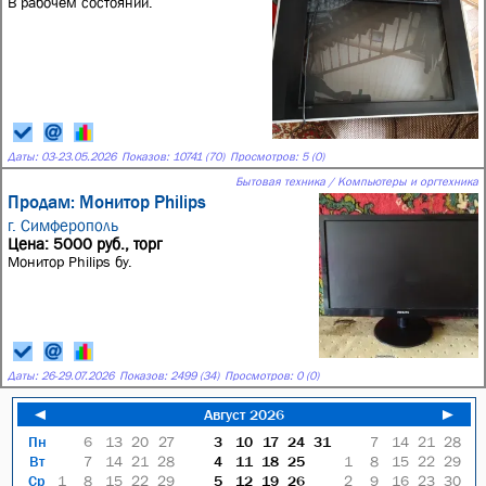
В рабочем состоянии.
Даты:
03
-
23.05.2026
Показов: 10741 (70)
Просмотров: 5 (0)
Бытовая техника / Компьютеры и оргтехника
Продам: Монитор Philips
г. Симферополь
Цена: 5000 руб., торг
Монитор Philips бу.
Даты:
26
-
29.07.2026
Показов: 2499 (34)
Просмотров: 0 (0)
◄
Август 2026
►
Пн
6
13
20
27
3
10
17
24
31
7
14
21
28
Вт
7
14
21
28
4
11
18
25
1
8
15
22
29
Ср
1
8
15
22
29
5
12
19
26
2
9
16
23
30