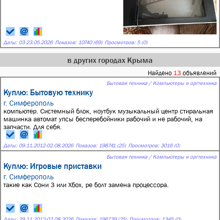
Даты:
03
-
23.05.2026
Показов: 10740 (69)
Просмотров: 5 (0)
в других городах Крыма
Найдено
13
объявлений
Бытовая техника / Компьютеры и оргтехника
Куплю: Бытовую технику
г. Симферополь
компьютер. Системный блок, ноутбук музыкальный центр стиральная
машинка автомат упсы бесперебойники рабочий и не рабочий, на
запчасти. Для себя.
Даты:
09.11.2012
-
02.08.2026
Показов: 198741 (25)
Просмотров: 3016 (0)
Бытовая техника / Компьютеры и оргтехника
Куплю: Игровые приставки
г. Симферополь
такие как Сони 3 или Хбох, ре болт замена процессора.
Даты:
29.11.2012
-
02.08.2026
Показов: 196739 (25)
Просмотров: 1345 (0)