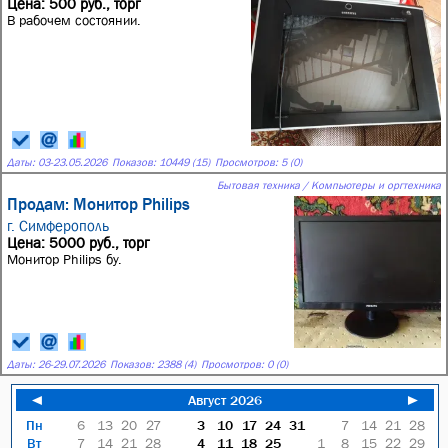
Цена: 500 руб., торг
В рабочем состоянии.
Даты:
03
-
23.05.2026
Показов: 10449 (15)
Просмотров: 5 (0)
Бытовая техника / Компьютеры и оргтехника
Продам: Монитор Philips
г. Симферополь
Цена: 5000 руб., торг
Монитор Philips бу.
Даты:
26
-
29.07.2026
Показов: 2388 (4)
Просмотров: 0 (0)
◄
Август 2026
►
Пн
6
13
20
27
3
10
17
24
31
7
14
21
28
Вт
7
14
21
28
4
11
18
25
1
8
15
22
29