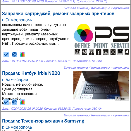
Даты:
30.11.2017
-
06.08.2026
Показов: 145847 (11)
Просмотров: 2298 (0)
Бытовая техника / Компьютеры и оргтехника
Заправка картриджей, ремонт лазерных принтеров
г. Симферополь
оказываем качественные услуги по
заправке всех типов тонер-
картриджей, ремонту лазерных
принтеров, компьютеров, ноутбуков и
ИБП. Продажа расходных мат...
Даты:
15.05.2018
-
27.07.2026
Показов: 84205 (6)
Просмотров: 912 (0)
Бытовая техника / Компьютеры и оргтехника
Продам: Нетбук Irbis NB20
г. Бахчисарай
Новый, не включается.
Цена договорная.
Можно на запчасти.
Картридер
3 фото
Мышка.
Даты:
07.04.2023
-
26.07.2026
Показов: 63536 (5)
Просмотров: 280 (0)
Бытовая техника / Компьютеры и оргтехника
Продам: Телевизор для дачи Samsyng
г. Симферополь