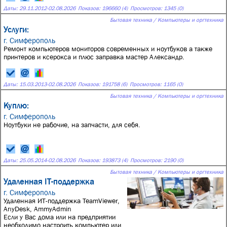
Даты:
29.11.2012
-
02.08.2026
Показов: 196660 (4)
Просмотров: 1345 (0)
Бытовая техника / Компьютеры и оргтехника
Услуги:
г. Симферополь
Ремонт компьютеров мониторов современных и ноутбуков а также
принтеров и ксерокса и плюс заправка мастер Александр.
Даты:
15.03.2013
-
02.08.2026
Показов: 191758 (6)
Просмотров: 1165 (0)
Бытовая техника / Компьютеры и оргтехника
Куплю:
г. Симферополь
Ноутбуки не рабочие, на запчасти, для себя.
Даты:
25.05.2014
-
02.08.2026
Показов: 193873 (4)
Просмотров: 2190 (0)
Бытовая техника / Компьютеры и оргтехника
Удаленная IT-поддержка
г. Симферополь
Удаленная ИТ-поддержка TeamViewer,
AnyDesk, AmmyAdmin
Если у Вас дома или на предприятии
необходимо настроить компьютер или