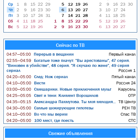
Ср
1
8
15
22
29
5
12
19
26
2
9
16
23
30
Чт
2
9
16
23
30
6
13
20
27
3
10
17
24
Пт
3
10
17
24
31
7
14
21
28
4
11
18
25
Сб
4
11
18
25
1
8
15
22
29
5
12
19
26
Вс
5
12
19
26
2
9
16
23
30
6
13
20
27
Сейчас по ТВ
Перерыв в вещании
Первый канал
04:57—05:00
Богатые тоже плачут: "Вы арестованы", 47 серия.
02:55—04:59
"Виновен в убийстве", 48 серия. "Я скучаю по жене", 49 серия
сериал
Россия 1
След: Нож сериал
Пятый канал
04:20—05:00
Вести
Россия 24
04:10—05:00
Смешарики. Новые приключения мульт
Карусель
03:00—05:00
Свет и тени: Климент Ворошилов
ОТР
04:25—05:05
Александра Пахмутова. Ты моя мелодия...
ТВ Центр
04:35—05:15
Самые шокирующие гипотезы
РЕН ТВ
04:30—05:00
Во что мы верим
Спас ТВ
04:10—05:00
100 мест, где поесть
СТС
04:20—05:00
Свежие объявления