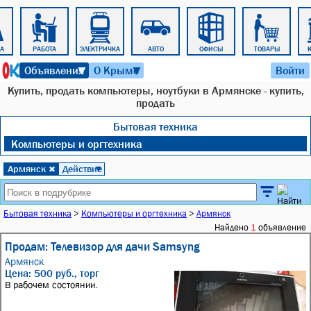
А
РАБОТА
ЭЛЕКТРИЧКА
АВТО
ОФИСЫ
ТОВАРЫ
К
6 августа 2026 г. 04:57
Объявления
О Крыме
Войти
▼
▼
Купить, продать компьютеры, ноутбуки в Армянске - купить,
продать
Бытовая техника
Компьютеры и оргтехника
Армянск
Действие
✖
▼
Бытовая техника
>
Компьютеры и оргтехника
>
Армянск
Найдено
1
объявление
Продам: Телевизор для дачи Samsyng
Армянск
Цена: 500 руб., торг
В рабочем состоянии.