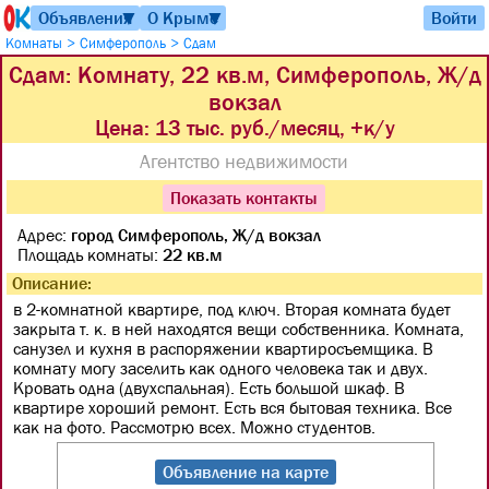
Объявления
О Крыме
Войти
▼
▼
>
>
Комнаты
Симферополь
Сдам
Сдам: Комнату, 22 кв.м, Симферополь, Ж/д
вокзал
Цена:
13 тыс. руб./месяц, +к/у
Агентство недвижимости
Показать контакты
Адрес:
город Симферополь, Ж/д вокзал
Площадь комнаты:
22 кв.м
Описание:
в 2-комнатной квартире, под ключ. Вторая комната будет
закрыта т. к. в ней находятся вещи собственника. Комната,
санузел и кухня в распоряжении квартиросъемщика. В
комнату могу заселить как одного человека так и двух.
Кровать одна (двухспальная). Есть большой шкаф. В
квартире хороший ремонт. Есть вся бытовая техника. Все
как на фото. Рассмотрю всех. Можно студентов.
Объявление на карте