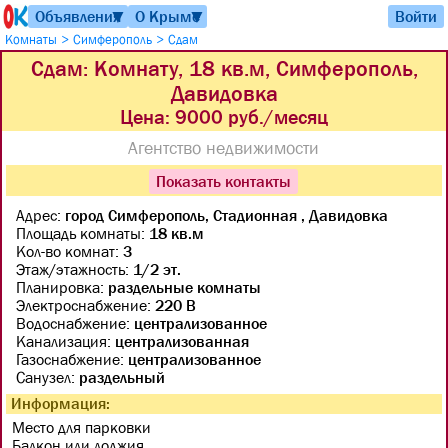
Объявления
О Крыме
Войти
▼
▼
>
>
Комнаты
Симферополь
Сдам
Сдам: Комнату, 18 кв.м, Симферополь,
Давидовка
Цена:
9000 руб./месяц
Агентство недвижимости
Показать контакты
Адрес:
город Симферополь, Стадионная , Давидовка
Площадь комнаты:
18 кв.м
Кол-во комнат:
3
Этаж/этажность:
1/2 эт.
Планировка:
раздельные комнаты
Электроснабжение:
220 В
Водоснабжение:
централизованное
Канализация:
централизованная
Газоснабжение:
централизованное
Санузел:
раздельный
Информация:
Место для парковки
Балкон или лоджия