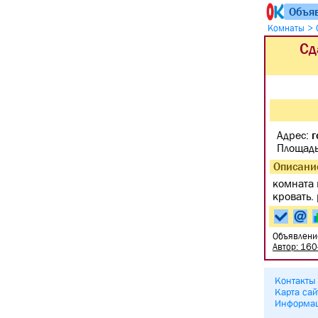
Объя
>
Комнаты
Сд
Адрес:
г
Площад
Описани
комната 
кровать.
Объявлени
Автор: 16
Контакты
Карта сай
Информа