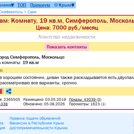
вления
ТОП
Премиум
О Крыме
▼
▼
>
Симферополь
Сдам
ам: Комнату, 19 кв.м, Симферополь, Москол
Цена:
7000 руб./месяц
Агентство недвижимости
Показать контакты
ород Симферополь, Москольцо
ь комнаты:
19 кв.м
е:
в хорошем состоянии, диван также раскладывается есть двуспал
 рассматриваю все варианты. срочно.
е: 2365505
Размещено: 03.05.2019
Показы: 43039 (0)
0-338
Обновлено: 05.08.2026
Просмотры: 1623 (1)
Правила подачи объявлений
та
Вакансии в Республике Крым
ция
Достопримечательности Крыма