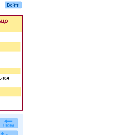
Войти
ьцо
ьная