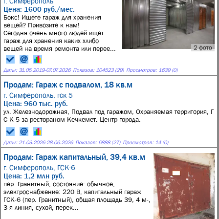
г. Симферополь
Цена: 1600 руб./мес.
Бокс! Ищете гараж для хранения
вещей? Привозите к нам!
Сегодня очень много людей ищет
гараж для хранения каких хлибо
2 фото
вещей на время ремонта или перее...
Даты:
31.05.2019
-
07.07.2026
Показов: 104523 (29)
Просмотров: 1639 (0)
Продам: Гараж с подвалом, 18 кв.м
г. Симферополь,
гск 5
Цена: 960 тыс. руб.
ул. Железнодорожная, Подвал под гаражом, Охраняемая территория, Г
С К 5 за рестораном Кечкемет. Центр города.
Даты:
21.03.2026
-
28.06.2026
Показов: 6888 (27)
Просмотров: 14 (0)
Продам: Гараж капитальный, 39,4 кв.м
г. Симферополь,
ГСК-6
Цена: 1,2 млн руб.
пер. Гранитный, состояние: обычное,
электроснабжение: 220 В, капитальный гараж
ГСК-6 (пер. Гранитный), общая площадь 39, 4 м-,
3-я линия, сухой, перек...