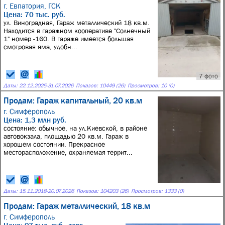
г. Евпатория,
ГСК
Цена: 70 тыс. руб.
ул. Виноградная, Гараж металлический 18 кв.м.
Находится в гаражном кооперативе "Солнечный
1" номер -160. В гараже имеется большая
смотровая яма, удобн...
7 фото
Даты:
22.12.2025
-
31.07.2026
Показов: 10449 (26)
Просмотров: 10 (0)
Продам: Гараж капитальный, 20 кв.м
г. Симферополь
Цена: 1,3 млн руб.
состояние: обычное, на ул.Киевской, в районе
автовокзала, площадью 20 кв.м. Гараж в
хорошем состоянии. Прекрасное
месторасположение, охраняемая террит...
Даты:
15.11.2018
-
20.07.2026
Показов: 104203 (26)
Просмотров: 1333 (0)
Продам: Гараж металлический, 18 кв.м
г. Симферополь