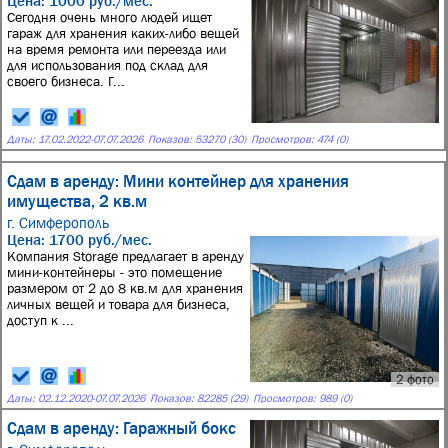
Цена: 1000 руб./мес.
Сегодня очень много людей ищет
гараж для хранения каких-либо вещей
на время ремонта или переезда или
для использования под склад для
своего бизнеса. Г...
Даты:
17.02.2022
-
07.07.2026
Показов: 53270 (30)
Просмотров: 474 (0)
Сдам в аренду: Мини контейнер для хранения
имущества, 2 кв.м
г. Симферополь
Цена: 1700 руб./мес.
Компания Storage предлагает в аренду
мини-контейнеры - это помещение
размером от 2 до 8 кв.м для хранения
личных вещей и товара для бизнеса,
доступ к ...
2 фото
Даты:
02.12.2020
-
07.07.2026
Показов: 82285 (29)
Просмотров: 989 (0)
Сдам в аренду: Гаражный бокс