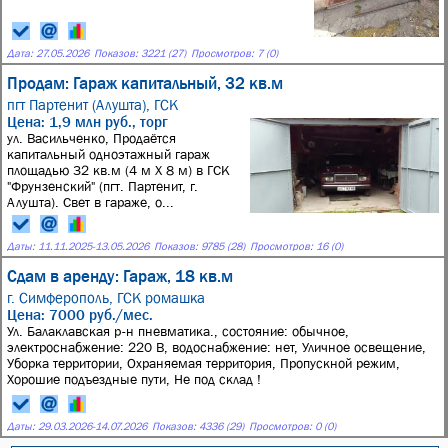
Дата:
27.05.2026
Показов: 3221 (27)
Просмотров: 7 (0)
Продам: Гараж капитальный, 32 кв.м
пгт Партенит (Алушта),
ГСК
Цена: 1,9 млн руб., торг
ул. Васильченко, Продаётся
капитальный одноэтажный гараж
площадью 32 кв.м (4 м Х 8 м) в ГСК
"Фрунзенский" (пгт. Партенит, г.
Алушта). Свет в гараже, о...
Даты:
11.11.2025
-
13.05.2026
Показов: 9785 (28)
Просмотров: 16 (0)
Сдам в аренду: Гараж, 18 кв.м
г. Симферополь,
ГСК ромашка
Цена: 7000 руб./мес.
Ул. Балаклавская р-н пневматика., состояние: обычное,
электроснабжение: 220 В, водоснабжение: нет, Уличное освещение,
Уборка территории, Охраняемая территория, Пропускной режим,
Хорошие подъездные пути, Не под склад !
Даты:
29.03.2026
-
14.07.2026
Показов: 4336 (29)
Просмотров: 0 (0)