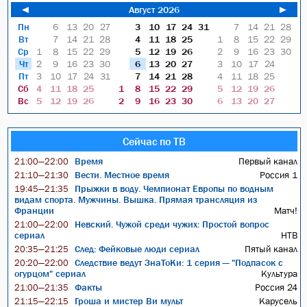
◄
Август 2026
►
Пн
6
13
20
27
3
10
17
24
31
7
14
21
28
Вт
7
14
21
28
4
11
18
25
1
8
15
22
29
Ср
1
8
15
22
29
5
12
19
26
2
9
16
23
30
Чт
2
9
16
23
30
6
13
20
27
3
10
17
24
Пт
3
10
17
24
31
7
14
21
28
4
11
18
25
Сб
4
11
18
25
1
8
15
22
29
5
12
19
26
Вс
5
12
19
26
2
9
16
23
30
6
13
20
27
Сейчас по ТВ
Время
Первый канал
21:00—22:00
Вести. Местное время
Россия 1
21:10—21:30
Прыжки в воду. Чемпионат Европы по водным
19:45—21:35
видам спорта. Мужчины. Вышка. Прямая трансляция из
Франции
Матч!
Невский. Чужой среди чужих: Простой вопрос
21:00—22:00
сериал
НТВ
След: Фейковые люди сериал
Пятый канал
20:35—21:25
Следствие ведут ЗнаТоКи: 1 серия — "Подпасок с
20:20—22:00
огурцом" сериал
Культура
Факты
Россия 24
21:00—21:35
Гроша и мистер Ви мульт
Карусель
21:15—22:15