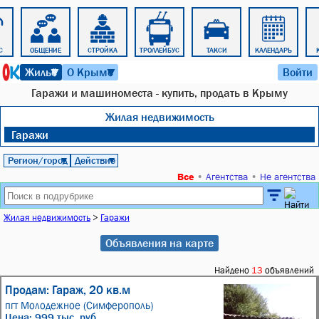
С
ОБЩЕНИЕ
СТРОЙКА
ТРОЛЛЕЙБУС
ТАКСИ
КАЛЕНДАРЬ
6 августа 2026 г. 21:24
Жильё
О Крыме
Войти
▼
▼
Гаражи и машиноместа - купить, продать в Крыму
Жилая недвижимость
Гаражи
Регион/город
Действие
▼
▼
Все
•
Агентства
•
Не агентства
Жилая недвижимость
>
Гаражи
Объявления на карте
Найдено
13
объявлений
Продам: Гараж, 20 кв.м
пгт Молодежное (Симферополь)
Цена: 999 тыс. руб.