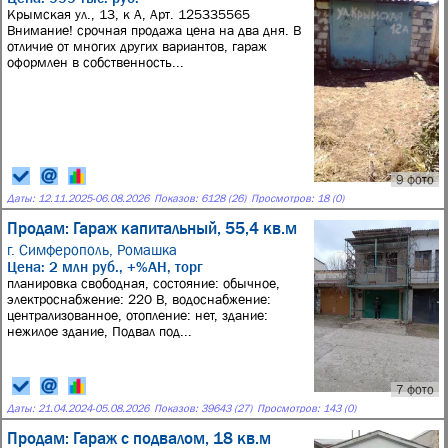
Крымская ул., 13, к А, Арт. 125335565
Внимание! срочная продажа цена на два дня. В
отличие от многих других вариантов, гараж
оформлен в собственность...
9 фото
Даты:
12.11.2025
-
06.08.2026
Показов: 6128 (26)
Просмотров: 18 (0)
Продам: Гараж капитальный, 55,4 кв.м
г. Симферополь,
Ромашка
Цена: 2 млн руб., +%АН, торг
планировка свободная, состояние: обычное,
электроснабжение: 220 В, водоснабжение:
централизованное, отопление: нет, здание:
нежилое здание, Подвал под...
7 фото
Даты:
21.04.2024
-
05.08.2026
Показов: 39643 (27)
Просмотров: 143 (0)
Продам: Гараж с подвалом, 18 кв.м