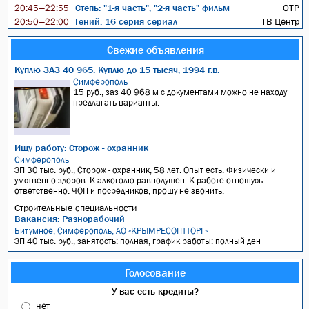
Степь: "1-я часть", "2-я часть" фильм
ОТР
20:45—22:55
Гений: 16 серия сериал
ТВ Центр
20:50—22:00
Свежие объявления
Куплю ЗАЗ 40 965. Куплю до 15 тысяч, 1994 г.в.
Симферополь
15 руб., заз 40 968 м с документами можно не находу
предлагать варианты.
Ищу работу: Сторож - охранник
Симферополь
ЗП 30 тыс. руб., Сторож - охранник, 58 лет. Опыт есть. Физически и
умственно здоров. К алкоголю равнодушен. К работе отношусь
ответственно. ЧОП и посредников, прошу не звонить.
Строительные специальности
Вакансия: Разнорабочий
Битумное, Симферополь, АО «КРЫМРЕСОПТТОРГ»
ЗП 40 тыс. руб., занятость: полная, график работы: полный ден
Голосование
У вас есть кредиты?
нет