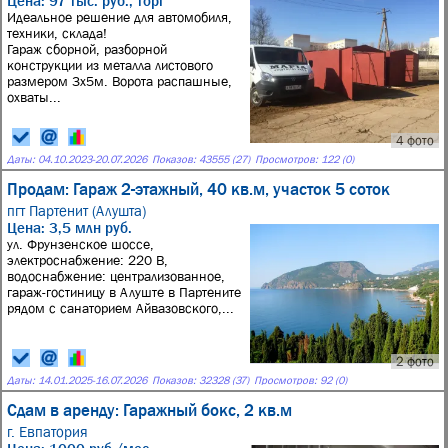
Цена: 97 тыс. руб., торг
Идеальное решение для автомобиля,
техники, склада!
Гараж сборной, разборной
конструкции из металла листового
размером 3х5м. Ворота распашные,
охваты...
4 фото
Даты:
04.10.2023
-
20.07.2026
Показов: 43555 (27)
Просмотров: 122 (0)
Продам: Гараж 2-этажный, 40 кв.м, участок 5 соток
пгт Партенит (Алушта)
Цена: 3,5 млн руб.
ул. Фрунзенское шоссе,
электроснабжение: 220 В,
водоснабжение: централизованное,
гараж-гостиницу в Алуште в Партените
рядом с санаторием Айвазовского,...
2 фото
Даты:
14.01.2025
-
16.07.2026
Показов: 32328 (37)
Просмотров: 92 (0)
Сдам в аренду: Гаражный бокс, 2 кв.м
г. Евпатория