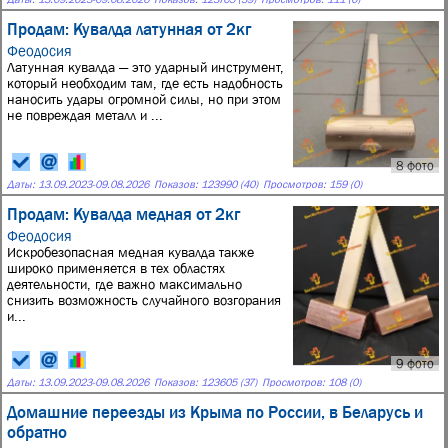
Продам: Кувалда латунная от 2кг
Феодосия
Латунная кувалда — это ударный инструмент,
который необходим там, где есть надобность
наносить удары огромной силы, но при этом
не повреждая металл и ...
8 фото
Даты:
13.09.2023
-
09.08.2026
Показов: 123990 (40)
Просмотров: 159 (0)
Продам: Кувалда медная от 2кг
Феодосия
Искробезопасная медная кувалда также
широко применяется в тех областях
деятельности, где важно максимально
снизить возможность случайного возгорания
и...
9 фото
Даты:
13.09.2023
-
09.08.2026
Показов: 123605 (37)
Просмотров: 108 (0)
Домашние переезды из Крыма по России, в Беларусь и
обратно