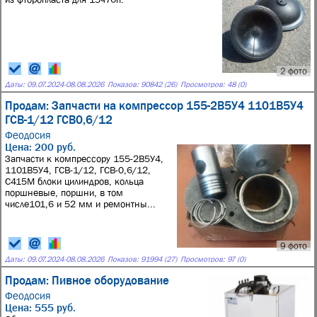
2 фото
Даты:
09.07.2024
-
08.08.2026
Показов: 90842 (26)
Просмотров: 48 (0)
Продам: Запчасти на компрессор 155-2В5У4 1101В5У4
ГСВ-1/12 ГСВ0,6/12
Феодосия
Цена: 200 руб.
Запчасти к компрессору 155-2В5У4,
1101В5У4, ГСВ-1/12, ГСВ-0,6/12,
С415М блоки цилиндров, кольца
поршневые, поршни, в том
числе101,6 и 52 мм и ремонтны...
9 фото
Даты:
09.07.2024
-
08.08.2026
Показов: 91994 (27)
Просмотров: 97 (0)
Продам: Пивное оборудование
Феодосия
Цена: 555 руб.