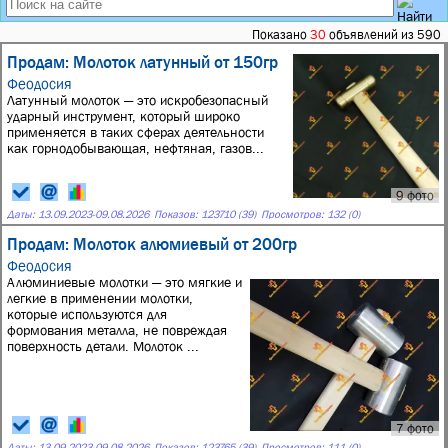
Показано
30
объявлений из 590
Продам: Молоток латунный от 150гр
Феодосия
Латунный молоток — это искробезопасный
ударный инструмент, который широко
применяется в таких сферах деятельности
как горнодобывающая, нефтяная, газов...
9 фото
Даты:
13.09.2023
-
09.08.2026
Показов: 123710 (39)
Просмотров: 132 (0)
Продам: Молоток алюмиевый от 200гр
Феодосия
Алюминиевые молотки — это мягкие и
легкие в применении молотки,
которые используются для
формования металла, не повреждая
поверхность детали. Молоток ...
7 фото
Даты:
13.09.2023
-
09.08.2026
Показов: 123765 (39)
Просмотров: 111 (0)