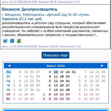
Даты:
12.01.2026
-
08.08.2026
Показов: 89 (8)
Просмотров: 0 (0)
Вакансия: Делопроизводитель
г. Феодосия,
Работодатель: «Детский сад № 29 «Лучик»
Зарплата: 27,1 тыс. руб.
Делопроизводитель в детском саду сотрудник, который обеспечивает
документационное сопровождение всех процессов дошкольного
учреждения. Он работает с особой категорией документов, связанных
с детьми, образовательным процессом и государственными т...
Даты:
11.06.2026
-
08.08.2026
Показов: 239 (9)
Просмотров: 0 (0)
Показать еще
◄
Август 2026
►
Пн
6
13
20
27
3
10
17
24
31
7
14
21
28
Вт
7
14
21
28
4
11
18
25
1
8
15
22
29
Ср
1
8
15
22
29
5
12
19
26
2
9
16
23
30
Чт
2
9
16
23
30
6
13
20
27
3
10
17
24
Пт
3
10
17
24
31
7
14
21
28
4
11
18
25
Сб
4
11
18
25
1
8
15
22
29
5
12
19
26
Вс
5
12
19
26
2
9
16
23
30
6
13
20
27