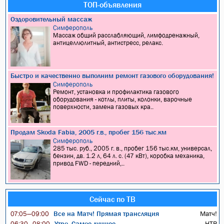
ТОП-объявления
Оздоровительный массаж
Симферополь
Массаж общий расслабляющий, лимфодренажный,
антицеллюлитный, антистресс, релакс.
Быстро и качественно выполним ремонт газового оборудования!
Симферополь
Ремонт, установка и профилактика газового
оборудования - котлы, плиты, колонки, варочные
поверхности, замена газовых кра..
Продам Skoda Fabia, 2005 г.в., пробег 156 тыс.км
Симферополь
285 тыс. руб., 2005 г. в., пробег 156 тыс.км, универсал,
бензин, дв. 1.2 л, 64 л. с. (47 кВт), коробка механика,
привод FWD - передний,..
Сейчас по ТВ
Все на Матч! Прямая трансляция
Матч!
07:05—09:00
Утро. Самое лучшее
НТВ
06:30—08:00