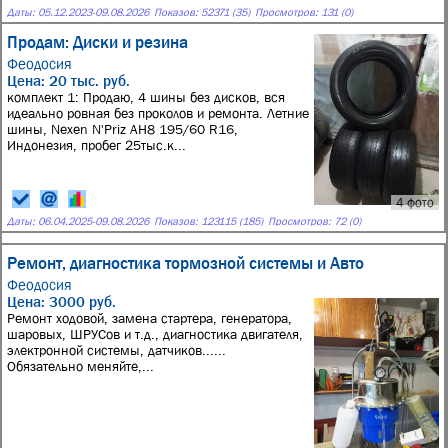
Даты:
05.12.2023
-
09.08.2026
Показов: 52371 (35)
Просмотров: 131 (0)
Продам: Диски и резина
Феодосия
Цена: 20 тыс. руб.
комплект 1: Продаю, 4 шины без дисков, вся
идеально ровная без проколов и ремонта. Летние
шины, Nexen N'Priz AH8 195/60 R16,
Индонезия, пробег 25тыс.к...
4 фото
Даты:
06.04.2025
-
09.08.2026
Показов: 123115 (185)
Просмотров: 72 (0)
Ремонт, диагностика тормозной системы и Авто
Феодосия
Цена: 3000 руб.
Ремонт ходовой, замена стартера, генератора,
шаровых, ШРУСов и т.д., диагностика двигателя,
электронной системы, датчиков......
Обязательно меняйте,...