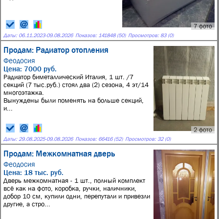
7 фото
Даты:
06.11.2023
-
09.08.2026
Показов: 141848 (50)
Просмотров: 83 (0)
Продам: Радиатор отопления
Феодосия
Цена: 7000 руб.
Радиатор биметаллический Италия, 1 шт. /7
секций (7 тыс.руб.) стоял два (2) сезона, 4 эт/14
многоэтажка.
Вынуждены были поменять на больше секций,
и...
2 фото
Даты:
29.08.2025
-
09.08.2026
Показов: 66416 (52)
Просмотров: 32 (0)
Продам: Межкомнатная дверь
Феодосия
Цена: 18 тыс. руб.
Дверь межкомнатная - 1 шт., полный комплект
всё как на фото, коробка, ручки, наличники,
добор 10 см, купили одни, перепутали и привезли
другие, а стро...