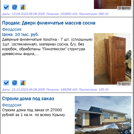
9 фото
Даты:
13.09.2023
-
09.08.2026
Показов: 150992 (43)
Просмотров: 680 (0)
Продам: Двери филенчатые массив сосна
Феодосия
Цена: 10 тыс. руб.
Дверные филенчатые полотна - 7 шт. (сплошные)
1шт. (остекленная), материал сосна, б/у, без
коробок, обработаны "Пинотексом" структура
древесины видна,...
5 фото
Даты:
23.10.2023
-
09.08.2026
Показов: 149258 (43)
Просмотров: 155 (0)
Строим дома под заказ
Феодосия
Строим дома под заказ от 27000
рублей за 1 кв.м. по всему Крыму.