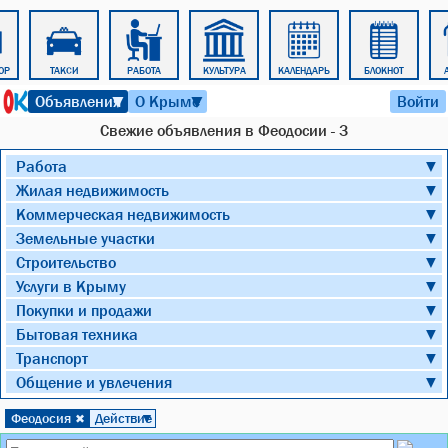
ОР
ТАКСИ
РАБОТА
КУЛЬТУРА
КАЛЕНДАРЬ
БЛОКНОТ
10 августа 2026 г. 07:35
Объявления
О Крыме
Войти
▼
▼
Cвежие объявления в Феодосии - 3
Работа
▼
Жилая недвижимость
▼
Коммерческая недвижимость
▼
Земельные участки
▼
Строительство
▼
Услуги в Крыму
▼
Покупки и продажи
▼
Бытовая техника
▼
Транспорт
▼
Общение и увлечения
▼
Феодосия
Действие
✖
▼