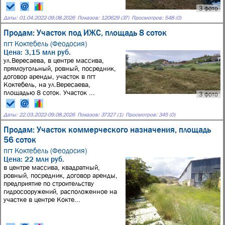
3 фото
Даты:
01.04.2022
-
09.08.2026
Показов: 120629 (37)
Просмотров: 548 (0)
Продам: Участок под ИЖС, площадь 8 соток
пгт Коктебель (Феодосия)
Цена: 3,15 млн руб.
ул.Вересаева, в центре массива,
прямоугольный, ровный, посредник,
договор аренды, участок в пгт
Коктебель, на ул.Вересаева,
площадью 8 соток. Участок ...
3 фото
Даты:
22.03.2022
-
09.08.2026
Показов: 37327 (1)
Просмотров: 345 (0)
Продам: Участок коммерческого назначения, площадь
56 соток
пгт Коктебель (Феодосия)
Цена: 22 млн руб.
в центре массива, квадратный,
ровный, посредник, договор аренды,
предприятие по строительству
гидросооружений, расположенное на
участке в центре Кокте...