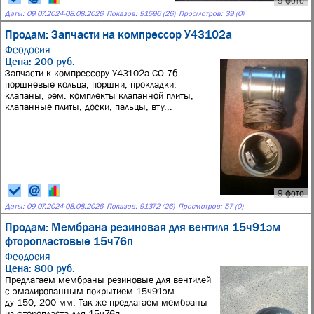
9 фото
Даты:
09.07.2024
-
08.08.2026
Показов: 91596 (26)
Просмотров: 39 (0)
Продам: Запчасти на компрессор У43102а
Феодосия
Цена: 200 руб.
Запчасти к компрессору У43102а СО-7б
поршневые кольца, поршни, прокладки,
клапаны, рем. комплекты клапанной плиты,
клапанные плиты, доски, пальцы, вту...
9 фото
Даты:
09.07.2024
-
08.08.2026
Показов: 91372 (26)
Просмотров: 57 (0)
Продам: Мембрана резиновая для вентиля 15ч91эм
фторопластовые 15ч76п
Феодосия
Цена: 800 руб.
Предлагаем мембраны резиновые для вентилей
с эмалированным покрытием 15ч91эм
ду 150, 200 мм. Так же предлагаем мембраны
из фторопласта для 15ч76п.