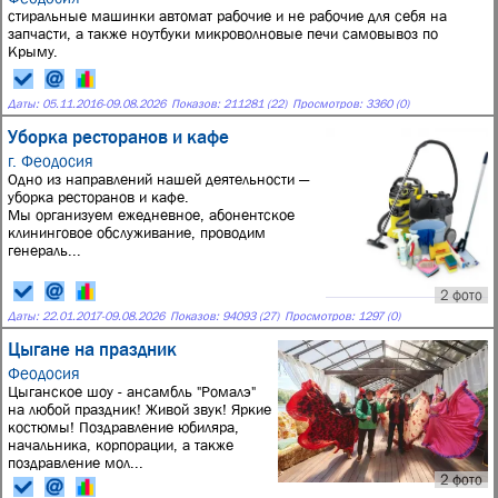
стиральные машинки автомат рабочие и не рабочие для себя на
запчасти, а также ноутбуки микроволновые печи самовывоз по
Крыму.
Даты:
05.11.2016
-
09.08.2026
Показов: 211281 (22)
Просмотров: 3360 (0)
Уборка ресторанов и кафе
г. Феодосия
Одно из направлений нашей деятельности —
уборка ресторанов и кафе.
Мы организуем ежедневное, абонентское
клининговое обслуживание, проводим
генераль...
2 фото
Даты:
22.01.2017
-
09.08.2026
Показов: 94093 (27)
Просмотров: 1297 (0)
Цыгане на праздник
Феодосия
Цыганское шоу - ансамбль "Ромалэ"
на любой праздник! Живой звук! Яркие
костюмы! Поздравление юбиляра,
начальника, корпорации, а также
поздравление мол...
2 фото