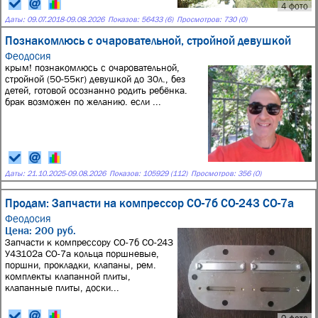
4 фото
Даты:
09.07.2018
-
09.08.2026
Показов: 56433 (6)
Просмотров: 730 (0)
Познакомлюсь с очаровательной, стройной девушкой
Феодосия
крым! познакомлюсь с очаровательной,
стройной (50-55кг) девушкой до 30л., без
детей, готовой осознанно родить ребёнка.
брак возможен по желанию. если ...
Даты:
21.10.2025
-
09.08.2026
Показов: 105929 (112)
Просмотров: 356 (0)
Продам: Запчасти на компрессор СО-7б СО-243 СО-7а
Феодосия
Цена: 200 руб.
Запчасти к компрессору СО-7б СО-243
У43102а СО-7а кольца поршневые,
поршни, прокладки, клапаны, рем.
комплекты клапанной плиты,
клапанные плиты, доски...