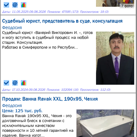
7 фото
Даты:
11.05.2025
-
09.08.2026
Показов: 47595 (173)
Просмотров: 19 (0)
Судебный юрист, представитель в суде, консультация
Феодосия
Судебный юрист «Валерий Викторович И. », готов
и могу вступить в судебный процесс на любой
стадии. Консультация.
Работаю в Симферополе и по Республи...
Даты:
17.10.2024
-
09.08.2026
Показов: 102094 (16)
Просмотров: 112 (0)
Продам: Ванна Ravak XXL, 190x95, Чехия
Феодосия
Цена: 125 тыс. руб.
Ванна Ravak 190x95 XXL, Чехия - это
долговечный блеск в сочетании с
исключительным качеством
поверхности и 10 летней гарантией на
изделие. Ванна изгот...