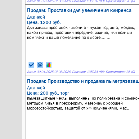
Даты:
01.02.2025
-
07.08.2026
Показов: 136570 (93)
Просмотров: 20 (0)
Продам: Проставки для увеличения клиренса
Джанкой
Цена: 1200 руб.
Для заказа проставок - звоните - нужен год авто, модель,
какой привод, проставки передние, задние, или полный
комплект и ваше пожелание по высоте.... ...
Даты:
30.01.2025
-
07.08.2026
Показов: 135934 (88)
Просмотров: 36 (0)
Продам: Производство и продажа пылегрязеза
Джанкой
Цена: 200 руб., торг
пылезащитные чехлы выполнены из полиуретана и силико
методом литья в прессформу. материал с хорошей
морозостойкостью, защитой от УФ излучениями, мас...