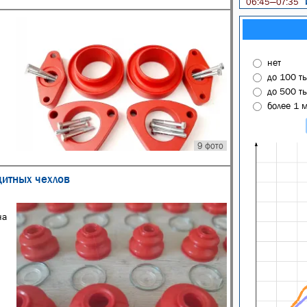
И
06:45—07:35
нет
до 100 т
до 500 т
более 1 
9 фото
щитных чехлов
на