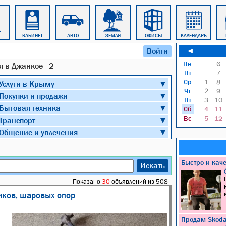
КАБИНЕТ
АВТО
ЗЕМЛЯ
ОФИСЫ
КАЛЕНДАРЬ
Войти
◄
Пн
6
 в Джанкое - 2
Вт
7
Ср
1
8
Услуги в Крыму
▼
Чт
2
9
Покупки и продажи
▼
Пт
3
10
Бытовая техника
▼
Сб
4
11
Вс
5
12
Транспорт
▼
Общение и увлечения
▼
Быстро и кач
Искать
Показано
30
объявлений из 508
ников, шаровых опор
Продам Skoda 