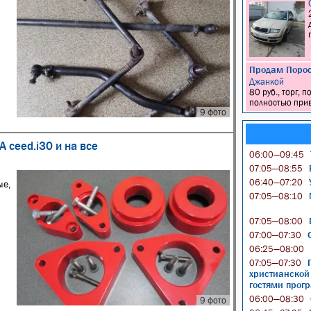
Продам Порос
Джанкой
80 руб., торг,
полностью прив
9 фото
 ceed.i30 и на все
06:00—09:45
В
07:05—08:55
У
06:40—07:20
ые,
М
07:05—08:10
В
07:05—08:00
С
07:00—07:30
06:25—08:00
П
07:05—07:30
христианской
гостями прог
06:00—08:30
9 фото