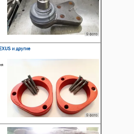
9 фото
EXUS и другие
ия
9 фото