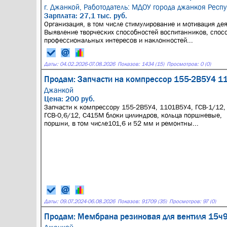
г. Джанкой,
Работодатель: МДОУ города джанкоя Респ
Зарплата: 27,1 тыс. руб.
Организация, в том числе стимулирование и мотивация де
Выявление творческих способностей воспитанников, спос
профессиональных интересов и наклонностей...
Даты:
04.02.2026
-
07.08.2026
Показов: 1434 (15)
Просмотров: 0 (0)
Продам: Запчасти на компрессор 155-2В5У4 1
Джанкой
Цена: 200 руб.
Запчасти к компрессору 155-2В5У4, 1101В5У4, ГСВ-1/12,
ГСВ-0,6/12, С415М блоки цилиндров, кольца поршневые,
поршни, в том числе101,6 и 52 мм и ремонтны...
Даты:
09.07.2024
-
06.08.2026
Показов: 91709 (35)
Просмотров: 97 (0)
Продам: Мембрана резиновая для вентиля 15ч