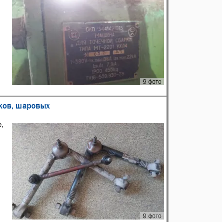
9 фото
иков, шаровых
е,
9 фото