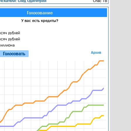
скатели: След Одигитрии
Спас ТВ
Голосование
У вас есть кредиты?
ысяч рублей
ысяч рублей
миллиона
Архив