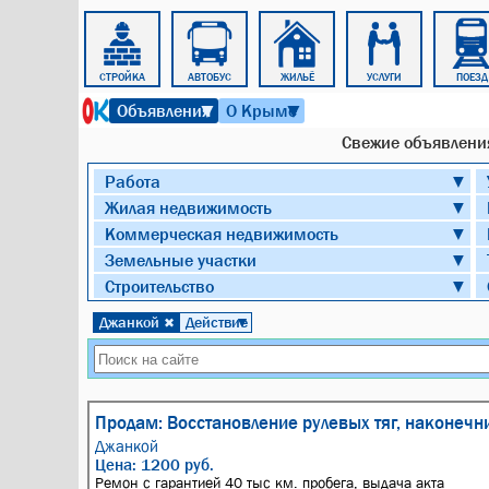
КУЛЬТУРА
СТРОЙКА
АВТОБУС
ЖИЛЬЁ
УСЛУГИ
ПОЕЗД
8 августа 2026 г. 07:12
Объявления
О Крыме
▼
▼
Cвежие объявления
Работа
▼
Жилая недвижимость
▼
Коммерческая недвижимость
▼
Земельные участки
▼
Строительство
▼
Джанкой
Действие
✖
▼
Продам: Восстановление рулевых тяг, наконеч
Джанкой
Цена: 1200 руб.
Ремон с гарантией 40 тыс км. пробега, выдача акта