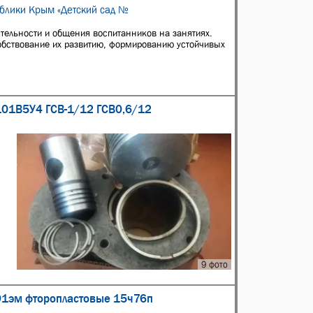
ублики Крым «Детский сад №
ятельности и общения воспитанников на занятиях.
обствование их развитию, формированию устойчивых
101В5У4 ГСВ-1/12 ГСВ0,6/12
9 фото
91эм фторопластовые 15ч76п