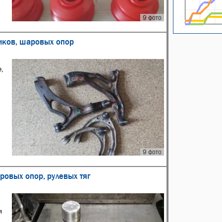
9 фото
ников, шаровых опор
е,
9 фото
ровых опор, рулевых тяг
я