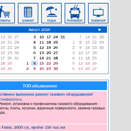
ТОВАРЫ
БЛОКНОТ
ОТДЫХ
ТРОЛЛЕЙБУС
ТЕЛЕВИЗОР
ТАКСИ
Август 2026
►
13
20
27
3
10
17
24
31
7
14
21
28
14
21
28
4
11
18
25
1
8
15
22
29
15
22
29
5
12
19
26
2
9
16
23
30
16
23
30
6
13
20
27
3
10
17
24
17
24
31
7
14
21
28
4
11
18
25
18
25
1
8
15
22
29
5
12
19
26
19
26
2
9
16
23
30
6
13
20
27
ТОП-объявления
ественно выполним ремонт газового оборудования!
Симферополь
Ремонт, установка и профилактика газового оборудования -
котлы, плиты, колонки, варочные поверхности, замена газовых
кра..
Fabia, 2005 г.в., пробег 156 тыс.км