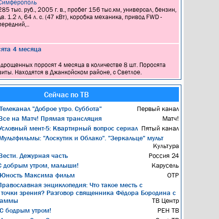
Симферополь
285 тыс. руб., 2005 г. в., пробег 156 тыс.км, универсал, бензин,
дв. 1.2 л, 64 л. с. (47 кВт), коробка механика, привод FWD -
передний,..
ята 4 месяца
 подрощенных поросят 4 месяца в количестве 8 шт. Поросята
иты. Находятся в Джанкойском районе, с Светлое.
Сейчас по ТВ
Телеканал "Доброе утро. Суббота"
Первый канал
се на Матч! Прямая трансляция
Матч!
словный мент-5: Квартирный вопрос сериал
Пятый канал
ультфильмы: "Лоскутик и Облако". "Зеркальце" мульт
Культура
ести. Дежурная часть
Россия 24
 добрым утром, малыши!
Карусель
Юность Максима фильм
ОТР
равославная энциклопедия: Что такое месть с
 точки зрения? Разговор священника Фёдора Бородина с
раммы
ТВ Центр
С бодрым утром!
РЕН ТВ