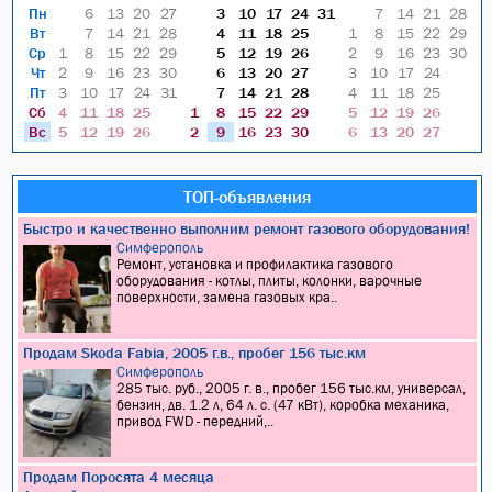
Пн
6
13
20
27
3
10
17
24
31
7
14
21
28
Вт
7
14
21
28
4
11
18
25
1
8
15
22
29
Ср
1
8
15
22
29
5
12
19
26
2
9
16
23
30
Чт
2
9
16
23
30
6
13
20
27
3
10
17
24
Пт
3
10
17
24
31
7
14
21
28
4
11
18
25
Сб
4
11
18
25
1
8
15
22
29
5
12
19
26
Вс
5
12
19
26
2
9
16
23
30
6
13
20
27
ТОП-объявления
Быстро и качественно выполним ремонт газового оборудования!
Симферополь
Ремонт, установка и профилактика газового
оборудования - котлы, плиты, колонки, варочные
поверхности, замена газовых кра..
Продам Skoda Fabia, 2005 г.в., пробег 156 тыс.км
Симферополь
285 тыс. руб., 2005 г. в., пробег 156 тыс.км, универсал,
бензин, дв. 1.2 л, 64 л. с. (47 кВт), коробка механика,
привод FWD - передний,..
Продам Поросята 4 месяца