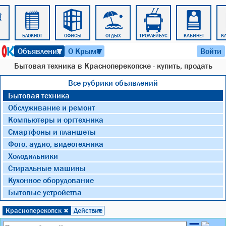
БЛОКНОТ
ОФИСЫ
ОТДЫХ
ТРОЛЛЕЙБУС
КАБИНЕТ
К
9 августа 2026 г. 13:53
Объявления
О Крыме
Войти
▼
▼
Бытовая техника в Красноперекопске - купить, продать
Все рубрики объявлений
Бытовая техника
Обслуживание и ремонт
Компьютеры и оргтехника
Смартфоны и планшеты
Фото, аудио, видеотехника
Холодильники
Стиральные машины
Кухонное оборудование
Бытовые устройства
Красноперекопск
Действие
✖
▼