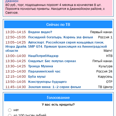
Джанкой
80 руб., торг, подрощенных поросят 4 месяца в количестве 8 шт.
Поросята полностью привиты. Находятся в Джанкойском районе, с
Светлое.
Сейчас по ТВ
Видели видео?
Первый канал
13:20—14:15
Последний богатырь: Корень зла фильм
Россия 1
12:50—15:05
Автоспорт. Российская серия кольцевых гонок.
13:05—14:25
Игора Драйв. SMP GT4. Прямая трансляция из Ленинградской
области
Матч!
НашПотребНадзор
НТВ
13:00—14:00
Следопыт: Бес попутал сериал
Пятый канал
13:30—14:25
Троица Мухина
Культура
13:30—14:25
Парламентский час
Россия 24
13:10—14:00
Буба мульт
Карусель
12:15—14:00
Конструкторы будущего
ОТР
13:50—14:05
Золотая мина: 1–2 серии фильм
ТВ Центр
11:45—14:30
Голосование
У вас есть кредиты?
нет
до 100 тысяч рублей