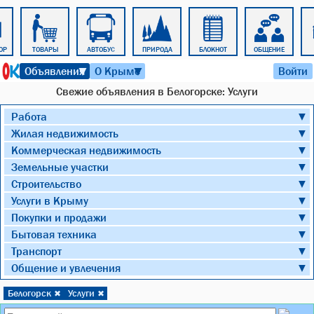
ОР
ТОВАРЫ
АВТОБУС
ПРИРОДА
БЛОКНОТ
ОБЩЕНИЕ
7 августа 2026 г. 16:06
Объявления
О Крыме
Войти
▼
▼
Cвежие объявления в Белогорске: Услуги
Работа
▼
Жилая недвижимость
▼
Коммерческая недвижимость
▼
Земельные участки
▼
Строительство
▼
Услуги в Крыму
▼
Покупки и продажи
▼
Бытовая техника
▼
Транспорт
▼
Общение и увлечения
▼
Белогорск
Услуги
✖
✖