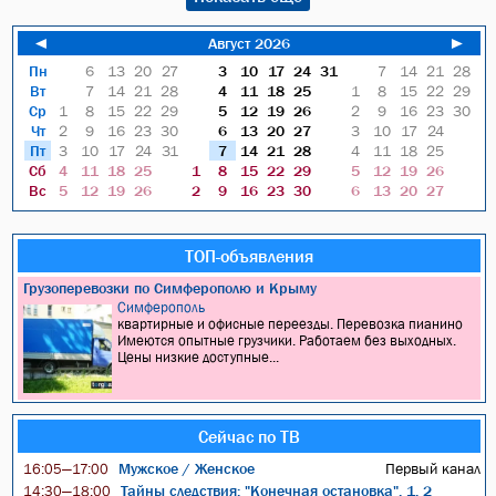
◄
Август 2026
►
Пн
6
13
20
27
3
10
17
24
31
7
14
21
28
Вт
7
14
21
28
4
11
18
25
1
8
15
22
29
Ср
1
8
15
22
29
5
12
19
26
2
9
16
23
30
Чт
2
9
16
23
30
6
13
20
27
3
10
17
24
Пт
3
10
17
24
31
7
14
21
28
4
11
18
25
Сб
4
11
18
25
1
8
15
22
29
5
12
19
26
Вс
5
12
19
26
2
9
16
23
30
6
13
20
27
ТОП-объявления
Грузоперевозки по Симферополю и Крыму
Симферополь
квартирные и офисные переезды. Перевозка пианино
Имеются опытные грузчики. Работаем без выходных.
Цены низкие доступные...
Сейчас по ТВ
Мужское / Женское
Первый канал
16:05—17:00
Тайны следствия: "Конечная остановка", 1, 2
14:30—18:00