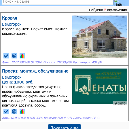
Найдено
2
объявления
Кровля
Белогорск
Кровля монтаж. Расчет смет. Полная
комплектация.
Даты:
12.07.2023
-
07.08.2026
Показов: 72030 (65)
Просмотров: 402 (0)
Проект, монтаж, обслуживание
Белогорск
Цена: 1000 руб.
Наша фирма предлагает услуги по
проектированию, монтажу и
обслуживанию охранных и пожарных
сигнализаций, а также монтаж систем
9 фото
контроля доступа, обору...
Даты:
07.03.2025
-
03.06.2026
Показов: 69097 (27)
Просмотров: 22 (0)
Показать еще