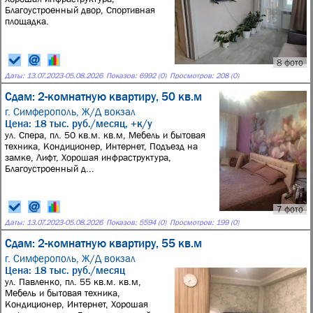
Благоустроенный двор, Спортивная
площадка.
8 фото
Даты:
13.07.2023
-
05.08.2026
Показов: 6992 (0)
Просмотров: 208 (0)
Сдам: 2-комнатную квартиру, 50 кв.м
г. Симферополь,
Ж/Д вокзал
Цена: 18 тыс. руб./месяц, +к/у
ул. Спера, пл. 50 кв.м. кв.м, Мебель и бытовая
техника, Кондиционер, Интернет, Подъезд на
замке, Лифт, Хорошая инфраструктура,
Благоустроенный д...
7 фото
Даты:
13.07.2023
-
05.08.2026
Показов: 5594 (0)
Просмотров: 199 (0)
Сдам: 2-комнатную квартиру, 55 кв.м
г. Симферополь,
Ж/Д вокзал
Цена: 18 тыс. руб./месяц
ул. Павленко, пл. 55 кв.м. кв.м,
Мебель и бытовая техника,
Кондиционер, Интернет, Хорошая