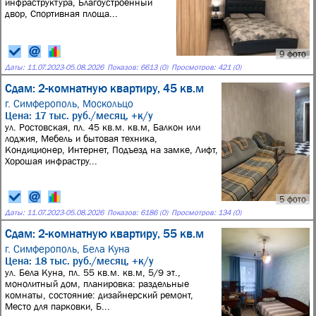
инфраструктура, Благоустроенный
двор, Спортивная площа...
9 фото
Даты:
11.07.2023
-
05.08.2026
Показов: 6613 (0)
Просмотров: 421 (0)
Сдам: 2-комнатную квартиру, 45 кв.м
г. Симферополь,
Москольцо
Цена: 17 тыс. руб./месяц, +к/у
ул. Ростовская, пл. 45 кв.м. кв.м, Балкон или
лоджия, Мебель и бытовая техника,
Кондиционер, Интернет, Подъезд на замке, Лифт,
Хорошая инфрастру...
5 фото
Даты:
11.07.2023
-
05.08.2026
Показов: 6186 (0)
Просмотров: 134 (0)
Сдам: 2-комнатную квартиру, 55 кв.м
г. Симферополь,
Бела Куна
Цена: 18 тыс. руб./месяц, +к/у
ул. Бела Куна, пл. 55 кв.м. кв.м, 5/9 эт.,
монолитный дом, планировка: раздельные
комнаты, состояние: дизайнерский ремонт,
Место для парковки, Б...