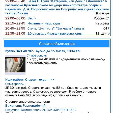
Балет Ц. Пуни "Катарина, или Дочь разбойника" в
22:00—00:40
постановке Красноярского государственного театра оперы и
балета им. Д. А. Хворостовского на Исторической сцене Большого
театра России
Культура
Вести
Россия 24
22:00—00:00
Инфинити Надо мульт
Карусель
22:15—22:45
Степь: "1-я часть", "2-я часть" фильм
ОТР
20:45—22:55
10 самых...: Фальшивые донжуаны
ТВ Центр
22:35—23:05
Свежие объявления
Куплю ЗАЗ 40 965. Куплю до 15 тысяч, 1994 г.в.
Симферополь
15 руб., заз 40 968 м с документами можно не находу
предлагать варианты.
Ищу работу: Сторож - охранник
Симферополь
ЗП 30 тыс. руб., Сторож - охранник, 58 лет. Опыт есть. Физически и
умственно здоров. К алкоголю равнодушен. К работе отношусь
ответственно. ЧОП и посредников, прошу не звонить.
Строительные специальности
Вакансия: Разнорабочий
Битумное, Симферополь, АО «КРЫМРЕСОПТТОРГ»