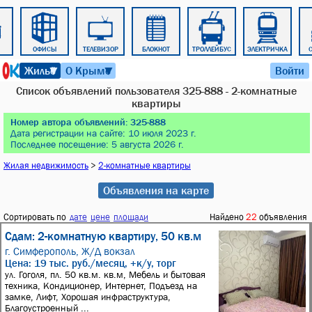
ОФИСЫ
ТЕЛЕВИЗОР
БЛОКНОТ
ТРОЛЛЕЙБУС
ЭЛЕКТРИЧКА
6 августа 2026 г. 22:44
Жильё
О Крыме
Войти
▼
▼
Список объявлений пользователя 325-888 - 2-комнатные
квартиры
Номер автора объявлений: 325-888
Дата регистрации на сайте: 10 июля 2023 г.
Последнее посещение: 5 августа 2026 г.
Жилая недвижимость
>
2-комнатные квартиры
Объявления на карте
Сортировать по
дате
цене
площади
Найдено
22
объявления
Сдам: 2-комнатную квартиру, 50 кв.м
г. Симферополь,
Ж/Д вокзал
Цена: 19 тыс. руб./месяц, +к/у, торг
ул. Гоголя, пл. 50 кв.м. кв.м, Мебель и бытовая
техника, Кондиционер, Интернет, Подъезд на
замке, Лифт, Хорошая инфраструктура,
Благоустроенный ...