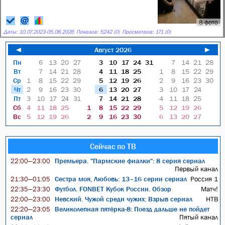
8 фото
Даты:
10.07.2023
-
05.08.2026
Показов: 5242 (0)
Просмотров: 171 (0)
◄
Август 2026
►
Пн
6
13
20
27
3
10
17
24
31
7
14
21
28
Вт
7
14
21
28
4
11
18
25
1
8
15
22
29
Ср
1
8
15
22
29
5
12
19
26
2
9
16
23
30
Чт
2
9
16
23
30
6
13
20
27
3
10
17
24
Пт
3
10
17
24
31
7
14
21
28
4
11
18
25
Сб
4
11
18
25
1
8
15
22
29
5
12
19
26
Вс
5
12
19
26
2
9
16
23
30
6
13
20
27
Сейчас по ТВ
Премьера. "Пармские фиалки": 8 серия сериал
22:00—23:00
Первый канал
Сестра моя, Любовь: 13–16 серии сериал
Россия 1
21:30—01:05
Футбол. FONBET Кубок России. Обзор
Матч!
22:35—23:30
Невский. Чужой среди чужих: Взрыв сериал
НТВ
22:00—23:00
Великолепная пятёрка-8: Поезд дальше не пойдет
22:20—23:05
сериал
Пятый канал