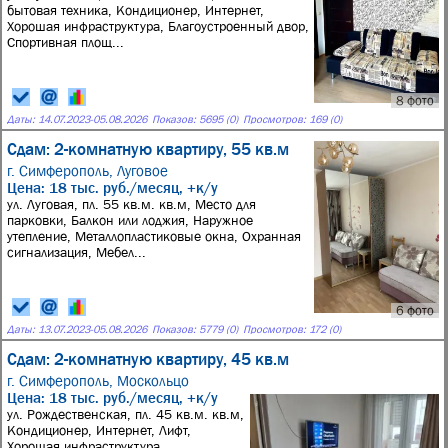
бытовая техника, Кондиционер, Интернет,
Хорошая инфраструктура, Благоустроенный двор,
Спортивная площ...
8 фото
Даты:
14.07.2023
-
05.08.2026
Показов: 5695 (0)
Просмотров: 169 (0)
Сдам: 2-комнатную квартиру, 55 кв.м
г. Симферополь,
Луговое
Цена: 18 тыс. руб./месяц, +к/у
ул. Луговая, пл. 55 кв.м. кв.м, Место для
парковки, Балкон или лоджия, Наружное
утепление, Металлопластиковые окна, Охранная
сигнализация, Мебел...
6 фото
Даты:
13.07.2023
-
05.08.2026
Показов: 5779 (0)
Просмотров: 172 (0)
Сдам: 2-комнатную квартиру, 45 кв.м
г. Симферополь,
Москольцо
Цена: 18 тыс. руб./месяц, +к/у
ул. Рождественская, пл. 45 кв.м. кв.м,
Кондиционер, Интернет, Лифт,
Хорошая инфраструктура,