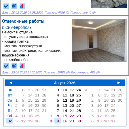
Даты:
18.02.2026
-
04.08.2026
Показов: 4796 (0)
Просмотров: 0 (0)
Отделочные работы
г. Симферополь
Ремонт и отделка.
- штукатурка и шпаклевка
- кладка плитка
- монтаж гипсокартона
- монтаж электрики, канализации,
водоснабжения
- поклейка обоев...
Даты:
20.05.2022
-
27.07.2026
Показов: 17489 (0)
Просмотров: 489 (0)
◄
Август 2026
►
Пн
6
13
20
27
3
10
17
24
31
7
14
21
28
Вт
7
14
21
28
4
11
18
25
1
8
15
22
29
Ср
1
8
15
22
29
5
12
19
26
2
9
16
23
30
Чт
2
9
16
23
30
6
13
20
27
3
10
17
24
Пт
3
10
17
24
31
7
14
21
28
4
11
18
25
Сб
4
11
18
25
1
8
15
22
29
5
12
19
26
Вс
5
12
19
26
2
9
16
23
30
6
13
20
27