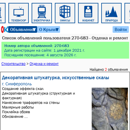
РА
ТЕЛЕВИЗОР
ЭЛЕКТРИЧКА
ОФИСЫ
КАБИНЕТ
ПРИРОДА
9 августа 2026 г. 02:05
Объявления
О Крыме
Войти
▼
▼
Список объявлений пользователя 270-683 - Отделка и ремонт
Номер автора объявлений: 270-683
Дата регистрации на сайте: 1 декабря 2021 г.
Последнее посещение: 4 августа 2026 г.
Строительство
>
Отделка и ремонт
Найдено
2
объявления
Декоративная штукатурка, искусственные скалы
г. Симферополь
Создание эффекта скал
Декоративная штукатурка (структурная и
фактурная)
Нанесение трафаретов на стены
Малярные работы
Поклейка обоев
Обновление ...