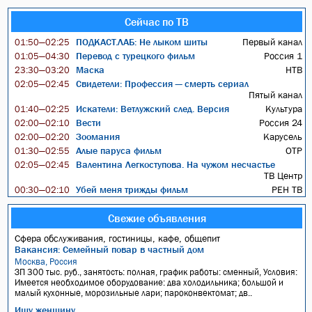
Сейчас по ТВ
ПОДКАСТ.ЛАБ: Не лыком шиты
Первый канал
01:50—02:25
Перевод с турецкого фильм
Россия 1
01:05—04:30
Маска
НТВ
23:30—03:20
Свидетели: Профессия — смерть сериал
02:05—02:45
Пятый канал
Искатели: Ветлужский след. Версия
Культура
01:40—02:25
Вести
Россия 24
02:00—02:10
Зоомания
Карусель
02:00—02:20
Алые паруса фильм
ОТР
01:30—02:55
Валентина Легкоступова. На чужом несчастье
02:05—02:45
ТВ Центр
Убей меня трижды фильм
РЕН ТВ
00:30—02:10
Свежие объявления
Сфера обслуживания, гостиницы, кафе, общепит
Вакансия: Семейный повар в частный дом
Москва, Россия
ЗП 300 тыс. руб., занятость: полная, график работы: сменный, Условия:
Имеется необходимое оборудование: два холодильника; большой и
малый кухонные, морозильные лари; пароконвектомат; дв..
Ищу женщину