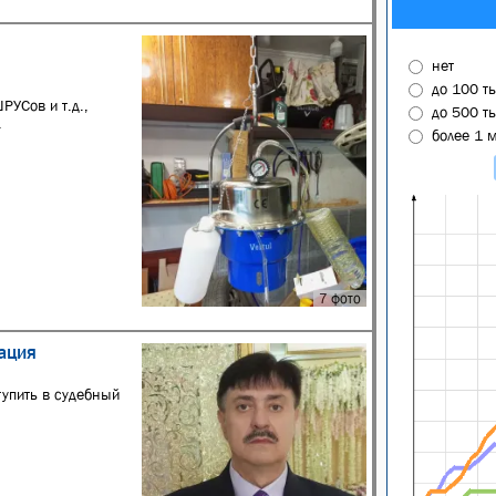
нет
до 100 т
РУСов и т.д.,
до 500 т
.
более 1 
7 фото
тация
тупить в судебный