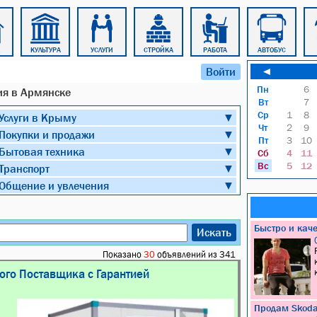
КУЛЬТУРА
УСЛУГИ
СТРОЙКА
РАБОТА
АВТОБУС
Войти
◄
Пн
6
ия в Армянске
Вт
7
Ср
1
8
Услуги в Крыму
▼
Чт
2
9
Покупки и продажи
▼
Пт
3
10
Бытовая техника
▼
Сб
4
11
Вс
5
12
Транспорт
▼
Общение и увлечения
▼
Быстро и кач
Искать
Показано
30
объявлений из 341
ого Поставщика с Гарантией
Продам Skoda 