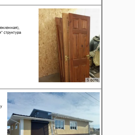
екленная),
" структура
5 фото
му