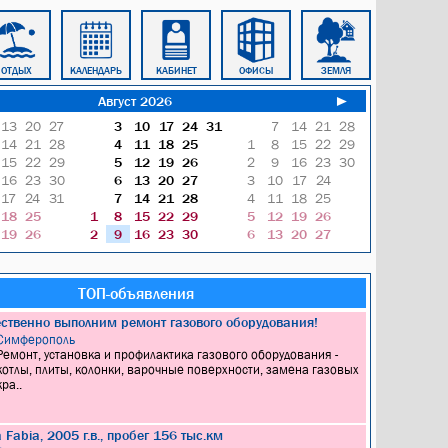
ОТДЫХ
КАЛЕНДАРЬ
КАБИНЕТ
ОФИСЫ
ЗЕМЛЯ
ТЕЛЕВИЗОР
Август 2026
►
13
20
27
3
10
17
24
31
7
14
21
28
14
21
28
4
11
18
25
1
8
15
22
29
15
22
29
5
12
19
26
2
9
16
23
30
16
23
30
6
13
20
27
3
10
17
24
17
24
31
7
14
21
28
4
11
18
25
18
25
1
8
15
22
29
5
12
19
26
19
26
2
9
16
23
30
6
13
20
27
ТОП-объявления
ественно выполним ремонт газового оборудования!
Симферополь
Ремонт, установка и профилактика газового оборудования -
котлы, плиты, колонки, варочные поверхности, замена газовых
кра..
Fabia, 2005 г.в., пробег 156 тыс.км