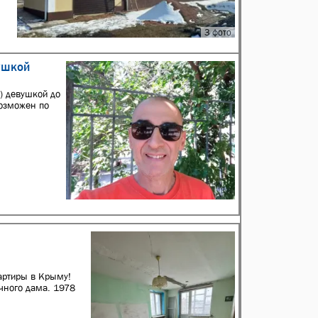
3 фото
ушкой
) девушкой до
возможен по
артиры в Крыму!
очного дама. 1978