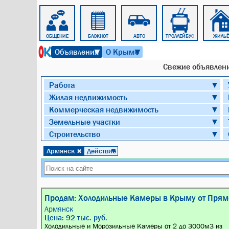
ПОЕЗД
ОБЩЕНИЕ
БЛОКНОТ
АВТО
ТРОЛЛЕЙБУС
ЖИЛЬЁ
9 августа 2026 г. 11:48
Объявления
О Крыме
▼
▼
Cвежие объявлен
Работа
▼
Жилая недвижимость
▼
Коммерческая недвижимость
▼
Земельные участки
▼
Строительство
▼
Армянск
Действие
✖
▼
Продам: Холодильные Камеры в Крыму от Прям
Армянск
Цена: 92 тыс. руб.
Холодильные и Морозильные Камеры от 2 до 3000м3 из