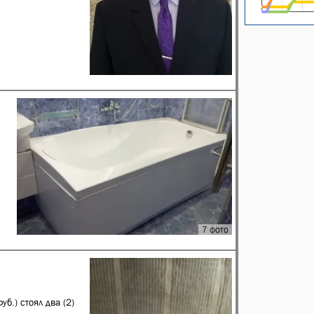
7 фото
б.) стоял два (2)