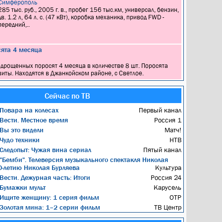
Симферополь
285 тыс. руб., 2005 г. в., пробег 156 тыс.км, универсал, бензин,
дв. 1.2 л, 64 л. с. (47 кВт), коробка механика, привод FWD -
передний,..
ята 4 месяца
 подрощенных поросят 4 месяца в количестве 8 шт. Поросята
иты. Находятся в Джанкойском районе, с Светлое.
Сейчас по ТВ
Повара на колесах
Первый канал
Вести. Местное время
Россия 1
Вы это видели
Матч!
Чудо техники
НТВ
Следопыт: Чужая вина сериал
Пятый канал
"Бемби". Телеверсия музыкального спектакля Николая
0-летию Николая Бурляева
Культура
Вести. Дежурная часть: Итоги
Россия 24
Бумажки мульт
Карусель
Ищите женщину: 1 серия фильм
ОТР
Золотая мина: 1–2 серии фильм
ТВ Центр