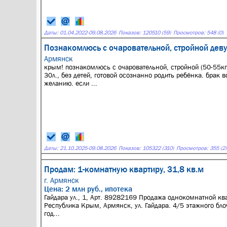
Даты:
01.04.2022
-
09.08.2026
Показов: 120510 (59)
Просмотров: 548 (0)
Познакомлюсь с очаровательной, стройной дев
Армянск
крым! познакомлюсь с очаровательной, стройной (50-55кг
30л., без детей, готовой осознанно родить ребёнка. брак 
желанию. если ...
Даты:
21.10.2025
-
09.08.2026
Показов: 105322 (310)
Просмотров: 355 (2)
Продам: 1-комнатную квартиру, 31,8 кв.м
г. Армянск
Цена: 2 млн руб., ипотека
Гайдара ул., 1, Арт. 89282169 Продажа однокомнатной кв
Республика Крым, Армянск, ул. Гайдара. 4/5 этажного бл
год...