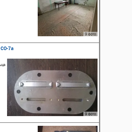
9 фото
 СО-7а
ьца
ы
9 фото