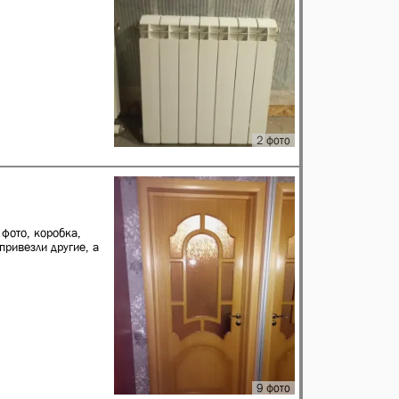
2 фото
фото, коробка,
привезли другие, а
9 фото