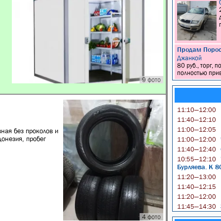
Продам Порос
Джанкой
80 руб., торг,
полностью прив
9 фото
11:10—12:00
11:40—12:10
11:00—12:05
ная без проколов и
онезия, пробег
11:00—12:00
11:40—12:40
10:55—12:10
Бурляева. К 8
11:20—13:00
11:40—12:15
11:20—12:00
11:45—14:30
4 фото