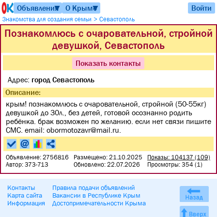
Объявления
О Крыме
Войти
▼
▼
>
Знакомства для создания семьи
Севастополь
Познакомлюсь с очаровательной, стройной
девушкой, Севастополь
Показать контакты
Адрес:
город Севастополь
Описание:
крым! познакомлюсь с очаровательной, стройной (50-55кг)
девушкой до 30л., без детей, готовой осознанно родить
ребёнка. брак возможен по желанию. если нет связи пишите
CМС. email: obormotozavr@mail.ru.
Объявление: 2756816
Размещено: 21.10.2025
Показы: 104137 (109)
Автор: 373-713
Обновлено: 22.07.2026
Просмотры: 354 (1)
Контакты
Правила подачи объявлений
Карта сайта
Вакансии в Республике Крым
Информация
Достопримечательности Крыма