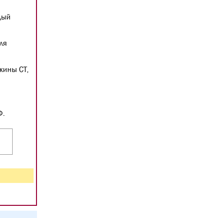
дый
ля
жины СТ,
Ф.