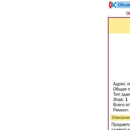
Объя
О
Адрес:
г
Общая п
Тип зда
Этаж:
1
Всего э
Ремонт
Описани
Продаетс
сдается 