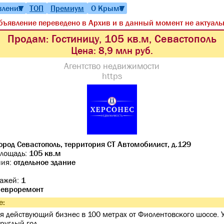
вления
ТОП
Премиум
О Крыме
▼
▼
бъявление переведено в Архив и в данный момент не актуаль
Продам: Гостиницу, 105 кв.м, Севастополь
Цена:
8,9 млн руб.
Агентство недвижимости
https
ород Севастополь, территория СТ Автомобилист, д.129
лощадь:
105 кв.м
ния:
отдельное здание
тажей:
1
:
евроремонт
е:
я действующий бизнес в 100 метрах от Фиолентовского шоссе. 
круглый год.