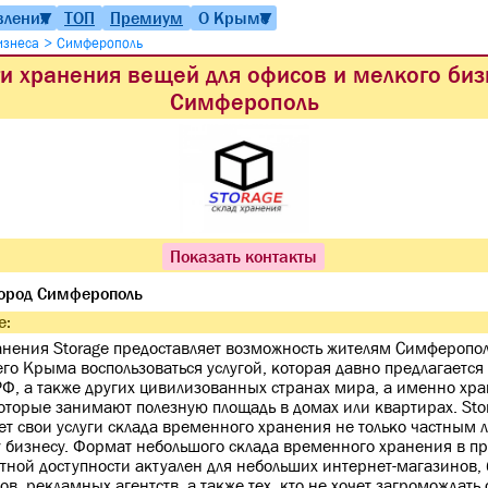
вления
ТОП
Премиум
О Крыме
▼
▼
>
бизнеса
Симферополь
ги хранения вещей для офисов и мелкого биз
Симферополь
Показать контакты
ород Симферополь
е:
анения Storage предоставляет возможность жителям Симферопол
его Крыма воспользоваться услугой, которая давно предлагается
РФ, а также других цивилизованных странах мира, а именно хр
оторые занимают полезную площадь в домах или квартирах. Sto
ет свои услуги склада временного хранения не только частным 
 бизнесу. Формат небольшого склада временного хранения в п
тной доступности актуален для небольших интернет-магазинов, 
ов, рекламных агентств, а также тех, кто не хочет загромождать