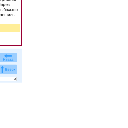
Через
ть больше
завшись