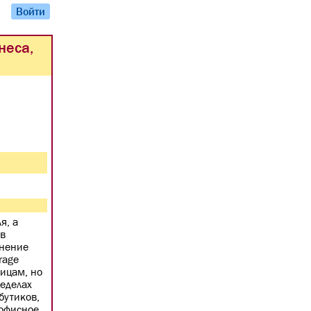
Войти
неса,
я, а
 в
анение
rage
лицам, но
ределах
бутиков,
 офисное