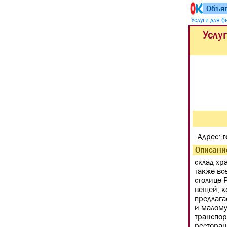
Объя
Услуги для 
Услу
Адрес:
г
Описани
склад хр
также вс
столице 
вещей, к
предлага
и малому
транспор
ресторан