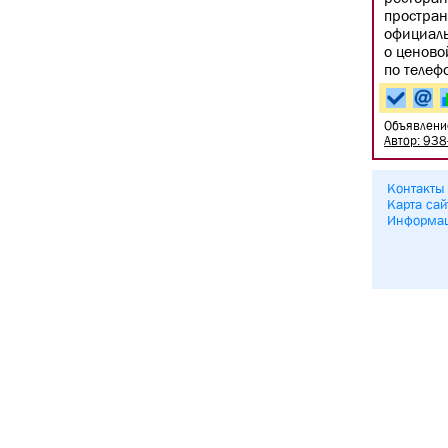
простран
официаль
о ценово
по телеф
Объявлени
Автор: 93
Контакты
Карта сай
Информа