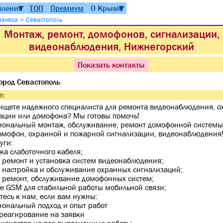
вления
ТОП
Премиум
О Крыме
▼
▼
>
бизнеса
Севастополь
Монтаж, ремонт, домофонов, сигнализации,
видеонаблюдения, Нижнегорский
Показать контакты
ород Севастополь
е:
ищете надежного специалиста для ремонта видеонаблюдения, 
ации или домофона? Мы готовы помочь!
ональный монтаж, обслуживание, ремонт домофонной системы,
мофон, охранной и пожарной сигнализации, видеонаблюдения
уги:
дка слаботочного кабеля;
, ремонт и установка систем видеонаблюдения;
, настройка и обслуживание охранных сигнализаций;
, ремонт, обслуживание домофонных систем;
ие GSM для стабильной работы мобильной связи;
есь к нам, если вам нужны:
ональный подход и опыт работ
реагирование на заявки