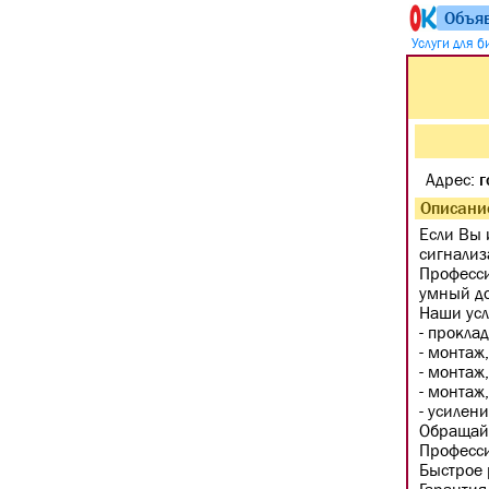
Объя
Услуги для 
Адрес:
г
Описани
Если Вы 
сигнализ
Професси
умный до
Наши усл
- прокла
- монтаж
- монтаж
- монтаж
- усилен
Обращайт
Професси
Быстрое 