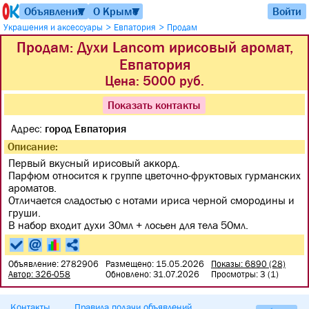
Объявления
О Крыме
Войти
▼
▼
>
>
Украшения и аксессуары
Евпатория
Продам
Продам: Духи Lancom ирисовый аромат,
Евпатория
Цена:
5000 руб.
Показать контакты
Адрес:
город Евпатория
Описание:
Первый вкусный ирисовый аккорд.
Парфюм относится к группе цветочно-фруктовых гурманских
ароматов.
Отличается сладостью с нотами ириса черной смородины и
груши.
В набор входит духи 30мл + лосьен для тела 50мл.
Объявление: 2782906
Размещено: 15.05.2026
Показы: 6890 (28)
Автор: 326-058
Обновлено: 31.07.2026
Просмотры: 3 (1)
Контакты
Правила подачи объявлений