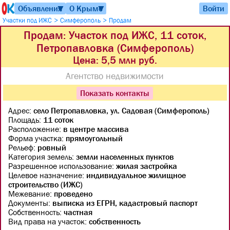
Объявления
О Крыме
Войти
▼
▼
>
>
Участки под ИЖC
Симферополь
Продам
Продам: Участок под ИЖС, 11 соток,
Петропавловка (Симферополь)
Цена: 5,5 млн руб.
Агентство недвижимости
Показать контакты
Адрес:
село Петропавловка, ул. Садовая (Симферополь)
Площадь:
11 соток
Расположение:
в центре массива
Форма участка:
прямоугольный
Рельеф:
ровный
Категория земель:
земли населенных пунктов
Разрешенное использование:
жилая застройка
Целевое назначение:
индивидуальное жилищное
строительство (ИЖС)
Межевание:
проведено
Документы:
выписка из ЕГРН, кадастровый паспорт
Собственность:
частная
Вид права на участок:
собственность