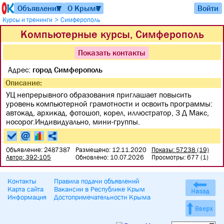
Объявления
О Крыме
Войти
▼
▼
>
Курсы и тренинги
Симферополь
Компьютерные курсы, Симферополь
Показать контакты
Адрес:
город Симферополь
Описание:
УЦ непрерывного образования приглашает повысить
уровень компьютерной грамотности и освоить программы:
автокад, архикад, фотошоп, корел, иллюстратор, 3 Д Макс,
носорог.Индивидуально, мини-группы.
Объявление: 2487387
Размещено: 12.11.2020
Показы: 57238 (19)
Автор: 392-105
Обновлено: 10.07.2026
Просмотры: 677 (1)
Контакты
Правила подачи объявлений
Карта сайта
Вакансии в Республике Крым
Информация
Достопримечательности Крыма