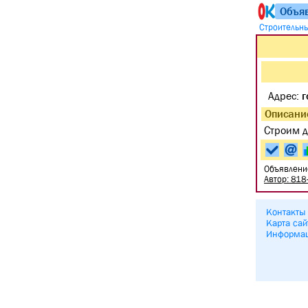
Объя
Строительн
Адрес:
г
Описани
Строим д
Объявлени
Автор: 818
Контакты
Карта сай
Информа