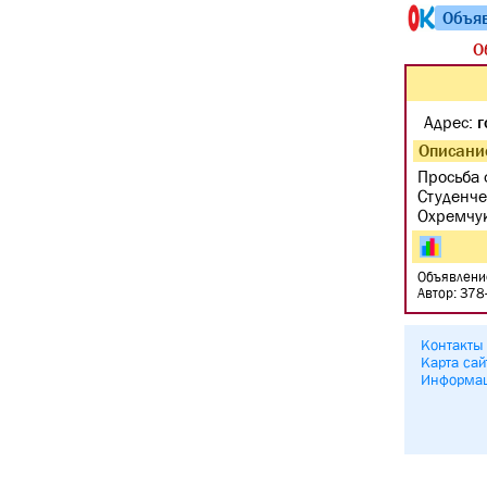
Объя
О
Адрес:
г
Описани
Просьба 
Студенче
Охремчук
Объявлени
Автор: 378
Контакты
Карта сай
Информа