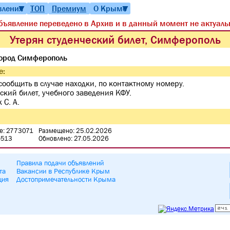
вления
ТОП
Премиум
О Крыме
▼
▼
бъявление переведено в Архив и в данный момент не актуаль
Утерян студенческий билет, Симферополь
ород Симферополь
е:
сообщить в случае находки, по контактному номеру.
ский билет, учебного заведения КФУ.
 С. А.
е: 2773071
Размещено: 25.02.2026
-513
Обновлено: 27.05.2026
Правила подачи объявлений
та
Вакансии в Республике Крым
ция
Достопримечательности Крыма