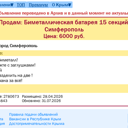
вления
ТОП
Премиум
О Крыме
▼
▼
бъявление переведено в Архив и в данный момент не актуаль
Продам: Биметаллическая батарея 15 секций
Симферополь
Цена:
6000 руб.
ород Симферополь
е:
иметалл!
кте с заглушками!
й
зделить на две !
ана за всё!
е: 2780673
Размещено: 28.04.2026
0-843
Обновлено: 31.07.2026
Правила подачи объявлений
та
Вакансии в Республике Крым
ция
Достопримечательности Крыма