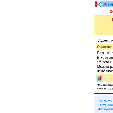
Объя
О
Адрес:
г
Описани
Полный б
В компле
15 секци
Можно ра
цена указ
Объявлени
Автор: 38
Контакты
Карта сай
Информа