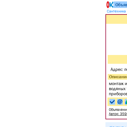
Объя
Сантехника 
Адрес:
г
Описани
монтаж и
водяных 
приборов
Объявлени
Автор: 35