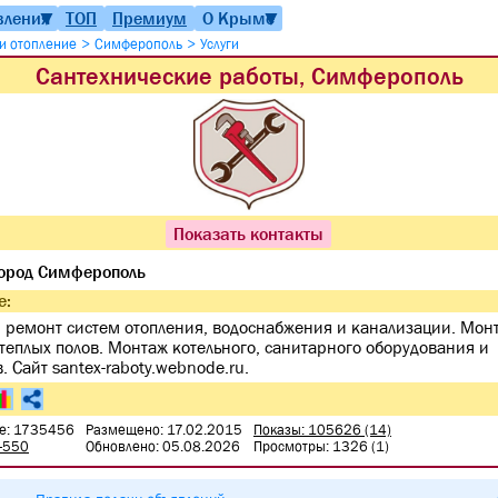
вления
ТОП
Премиум
О Крыме
▼
▼
>
>
и отопление
Симферополь
Услуги
Сантехнические работы, Симферополь
Показать контакты
ород Симферополь
е:
 ремонт систем отопления, водоснабжения и канализации. Мон
теплых полов. Монтаж котельного, санитарного оборудования и
. Сайт santex-raboty.webnode.ru.
е: 1735456
Размещено: 17.02.2015
Показы: 105626 (14)
9-550
Обновлено: 05.08.2026
Просмотры: 1326 (1)