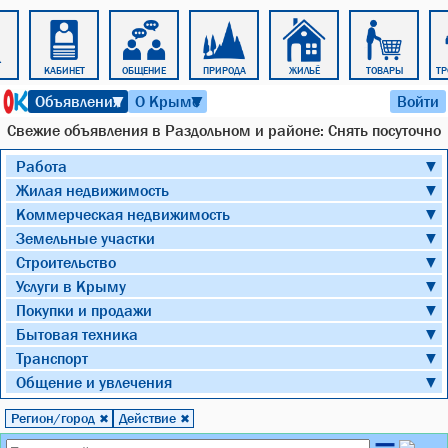
КАБИНЕТ
ОБЩЕНИЕ
ПРИРОДА
ЖИЛЬЁ
ТОВАРЫ
ТР
6 августа 2026 г. 04:56
Объявления
О Крыме
Войти
▼
▼
Cвежие объявления в Раздольном и районе: Снять посуточно
Работа
▼
Жилая недвижимость
▼
Коммерческая недвижимость
▼
Земельные участки
▼
Строительство
▼
Услуги в Крыму
▼
Покупки и продажи
▼
Бытовая техника
▼
Транспорт
▼
Общение и увлечения
▼
Регион/город
Действие
✖
✖