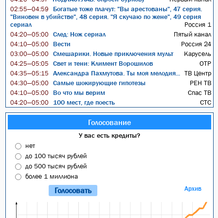
Богатые тоже плачут: "Вы арестованы", 47 серия.
02:55—04:59
"Виновен в убийстве", 48 серия. "Я скучаю по жене", 49 серия
сериал
Россия 1
След: Нож сериал
Пятый канал
04:20—05:00
Вести
Россия 24
04:10—05:00
Смешарики. Новые приключения мульт
Карусель
03:00—05:00
Свет и тени: Климент Ворошилов
ОТР
04:25—05:05
Александра Пахмутова. Ты моя мелодия...
ТВ Центр
04:35—05:15
Самые шокирующие гипотезы
РЕН ТВ
04:30—05:00
Во что мы верим
Спас ТВ
04:10—05:00
100 мест, где поесть
СТС
04:20—05:00
Голосование
У вас есть кредиты?
нет
до 100 тысяч рублей
до 500 тысяч рублей
более 1 миллиона
Архив