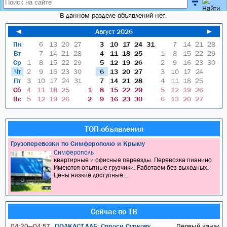
В данном разделе объявлений нет.
◄
Август 2026
►
Пн
6
13
20
27
3
10
17
24
31
7
14
21
28
Вт
7
14
21
28
4
11
18
25
1
8
15
22
29
Ср
1
8
15
22
29
5
12
19
26
2
9
16
23
30
Чт
2
9
16
23
30
6
13
20
27
3
10
17
24
Пт
3
10
17
24
31
7
14
21
28
4
11
18
25
Сб
4
11
18
25
1
8
15
22
29
5
12
19
26
Вс
5
12
19
26
2
9
16
23
30
6
13
20
27
ТОП-объявления
Грузоперевозки по Симферополю и Крыму
Симферополь
квартирные и офисные переезды. Перевозка пианино
Имеются опытные грузчики. Работаем без выходных.
Цены низкие доступные...
Сейчас по ТВ
ПОДКАСТ.ЛАБ: Спроси Суркову
Первый канал
04:20—04:57