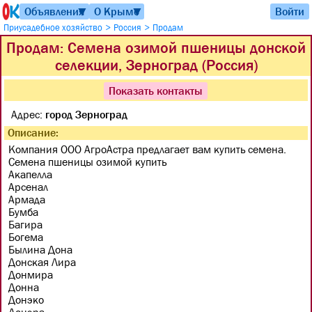
Объявления
О Крыме
Войти
▼
▼
>
>
Приусадебное хозяйство
Россия
Продам
Продам: Семена озимой пшеницы донской
селекции, Зерноград (Россия)
Показать контакты
Адрес:
город Зерноград
Описание:
Компания ООО АгроАстра предлагает вам купить семена.
Семена пшеницы озимой купить
Акапелла
Арсенал
Армада
Бумба
Багира
Богема
Былина Дона
Донская Лира
Донмира
Донна
Донэко