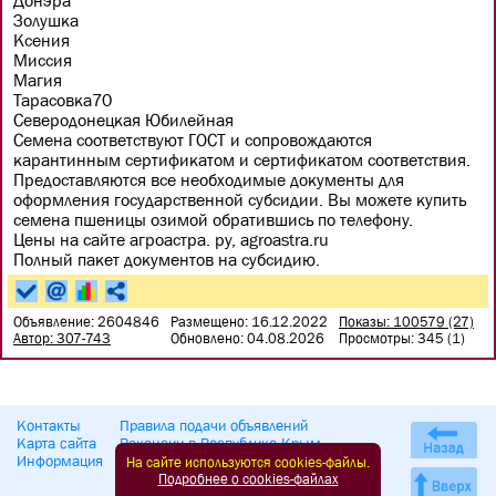
Донэра
Золушка
Ксения
Миссия
Магия
Тарасовка70
Северодонецкая Юбилейная
Семена соответствуют ГОСТ и сопровождаются
карантинным сертификатом и сертификатом соответствия.
Предоставляются все необходимые документы для
оформления государственной субсидии. Вы можете купить
семена пшеницы озимой обратившись по телефону.
Цены на сайте агроастра. ру, agroastra.ru
Полный пакет документов на субсидию.
Объявление: 2604846
Размещено: 16.12.2022
Показы: 100579 (27)
Автор: 307-743
Обновлено: 04.08.2026
Просмотры: 345 (1)
Контакты
Правила подачи объявлений
Карта сайта
Вакансии в Республике Крым
Информация
Достопримечательности Крыма
На сайте используются cookies-файлы.
Подробнее о cookies-файлах