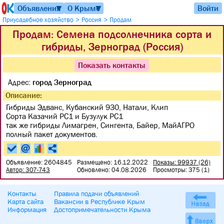
Объявления
О Крыме
Войти
▼
▼
>
>
Приусадебное хозяйство
Россия
Продам
Продам: Семена подсолнечника сорта и
гибриды, Зерноград (Россия)
Показать контакты
Адрес:
город Зерноград
Описание:
Гибриды Эдванс, Кубанский 930, Натали, Клип
Сорта Казачий РС1 и Бузулук РС1
так же гибриды Лимагрен, Сингента, Байер, МайАГРО
полный пакет документов.
Объявление: 2604845
Размещено: 16.12.2022
Показы: 99937 (26)
Автор: 307-743
Обновлено: 04.08.2026
Просмотры: 375 (1)
Контакты
Правила подачи объявлений
Карта сайта
Вакансии в Республике Крым
Информация
Достопримечательности Крыма