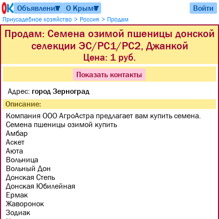
Объявления
О Крыме
Войти
▼
▼
>
>
Приусадебное хозяйство
Россия
Продам
Продам: Семена озимой пшеницы донской
селекции ЭС/РС1/РС2, Джанкой
Цена:
1 руб.
Показать контакты
Адрес:
город Зерноград
Описание:
Компания ООО АгроАстра предлагает вам купить семена.
Семена пшеницы озимой купить
Амбар
Аскет
Аюта
Вольница
Вольный Дон
Донская Степь
Донская Юбилейная
Ермак
Жаворонок
Зодиак