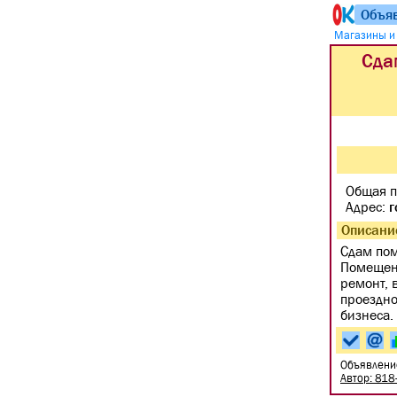
Объя
Магазины и
Сда
Общая п
Адрес:
г
Описани
Сдам пом
Помещени
ремонт, 
проездно
бизнеса.
Объявлени
Автор: 818