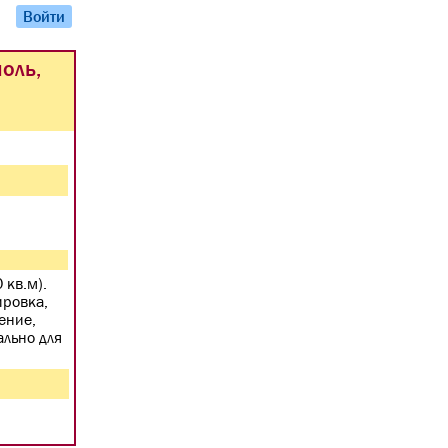
Войти
оль,
 кв.м).
ировка,
ение,
ально для