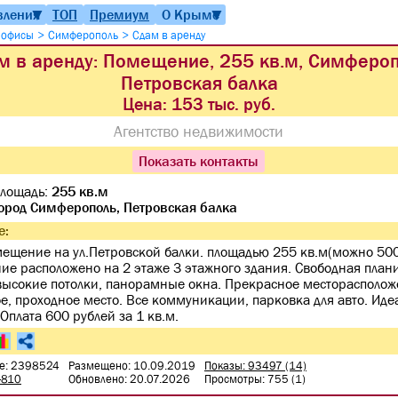
вления
ТОП
Премиум
О Крыме
▼
▼
>
>
 офисы
Симферополь
Сдам в аренду
м в аренду: Помещение, 255 кв.м, Симфероп
Петровская балка
Цена:
153 тыс. руб.
Агентство недвижимости
Показать контакты
лощадь:
255 кв.м
ород Симферополь, Петровская балка
е:
ещение на ул.Петровской балки. площадью 255 кв.м(можно 500
е расположено на 2 этаже 3 этажного здания. Свободная план
высокие потолки, панорамные окна. Прекрасное месторасполож
е, проходное место. Все коммуникации, парковка для авто. Иде
 Оплата 600 рублей за 1 кв.м.
е: 2398524
Размещено: 10.09.2019
Показы: 93497 (14)
-810
Обновлено: 20.07.2026
Просмотры: 755 (1)