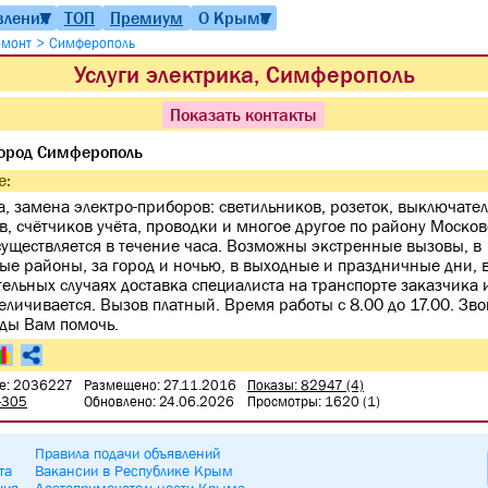
вления
ТОП
Премиум
О Крыме
▼
▼
>
емонт
Симферополь
Услуги электрика, Симферополь
Показать контакты
ород Симферополь
е:
а, замена электро-приборов: светильников, розеток, выключател
в, счётчиков учёта, проводки и многое другое по району Моско
существляется в течение часа. Возможны экстренные вызовы, в
ые районы, за город и ночью, в выходные и праздничные дни, в
ельных случаях доставка специалиста на транспорте заказчика 
величивается. Вызов платный. Время работы с 8.00 до 17.00. Зво
ды Вам помочь.
е: 2036227
Размещено: 27.11.2016
Показы: 82947 (4)
-305
Обновлено: 24.06.2026
Просмотры: 1620 (1)
Правила подачи объявлений
та
Вакансии в Республике Крым