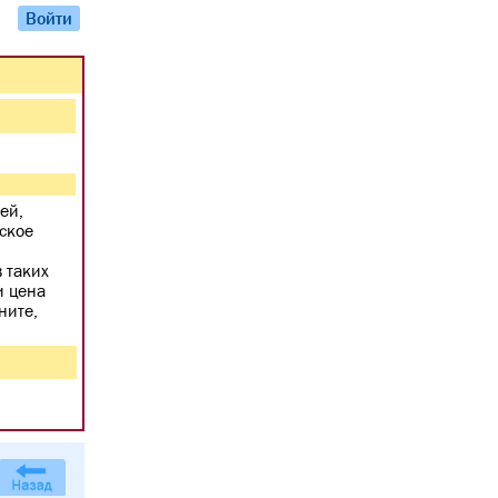
Войти
ей,
вское
 таких
и цена
ните,