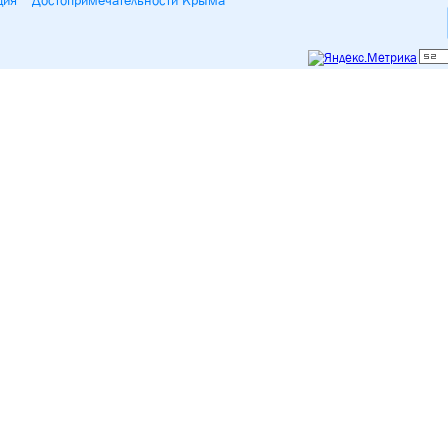
ция
Достопримечательности Крыма