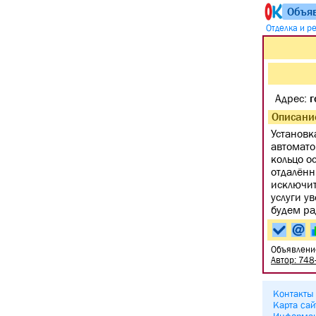
Объя
Отделка и р
Адрес:
г
Описани
Установк
автомато
кольцо о
отдалённ
исключит
услуги у
будем ра
Объявлени
Автор: 748
Контакты
Карта сай