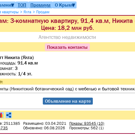
вления
ТОП
Премиум
О Крыме
▼
▼
>
>
е квартиры
Ялта
Продам
м: 3-комнатную квартиру, 91,4 кв.м, Никита 
Цена:
18,2 млн руб.
Агентство недвижимости
Показать контакты
гт Никита (Ялта)
лощадь:
91.4 кв.м
комнат:
3
ажность:
1/4 эт.
е:
нты (Никитский ботанический сад) с мебелью и бытовой техник
Объявление на карте
е: 2511385
Размещено: 03.04.2021
Показы: 93545 (10)
0-735
Обновлено: 06.08.2026
Просмотры: 562 (1)