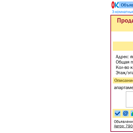
Объя
3-комнатны
Прода
Адрес:
п
Общая п
Кол-во 
Этаж/эт
Описани
апартаме
Объявлени
Автор: 79