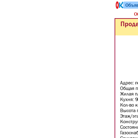
Объя
О
Прода
Адрес:
г
Общая п
Жилая п
Кухня:
9
Кол-во 
Высота 
Этаж/эт
Констру
Состоян
Газосна