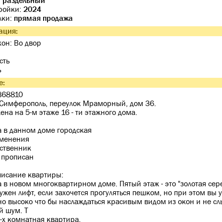
:
раздельный
тройки:
2024
лки:
прямая продажа
ция:
кон: Во двор
сть
ь
е:
868810
. Симферополь, переулок Мраморный, дом 36.
ена на 5-м этаже 16 - ти этажного дома.
 в данном доме городская
еменения
ственник
 прописан
исание квартиры:
 в новом многоквартирном доме. Пятый этаж - это "золотая сер
ужен лифт, если захочется прогуляться пешком, но при этом вы 
но высоко что бы наслаждаться красивым видом из окон и не с
й шум. Т
2-х комнатная квартира.