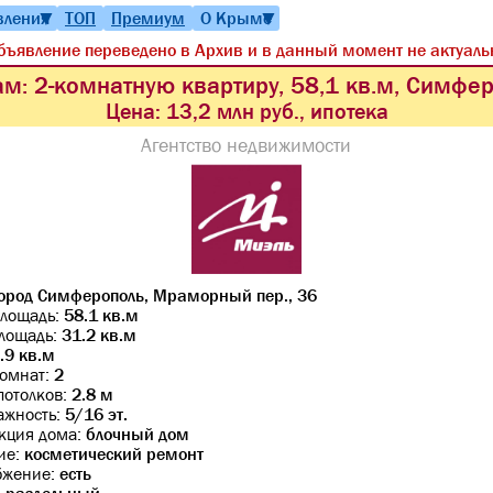
вления
ТОП
Премиум
О Крыме
▼
▼
бъявление переведено в Архив и в данный момент не актуаль
м: 2-комнатную квартиру, 58,1 кв.м, Симфе
Цена:
13,2 млн руб., ипотека
Агентство недвижимости
ород Симферополь, Мраморный пер., 36
лощадь:
58.1 кв.м
лощадь:
31.2 кв.м
.9 кв.м
комнат:
2
потолков:
2.8 м
ажность:
5/16 эт.
кция дома:
блочный дом
ие:
косметический ремонт
бжение:
есть