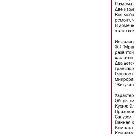
Раздельн
Две изол
Вся мебе
ремонт, 
В доме е
этаже се
Инфрастр
ЖК "Мрам
развитой
как тихо
Два детс
транспор
Главное 
микрорай
"Жигулин
Характер
Общая п
Кухня: 9,
Прихожая
Санузел :
Ванная к
Комната 
Комната 