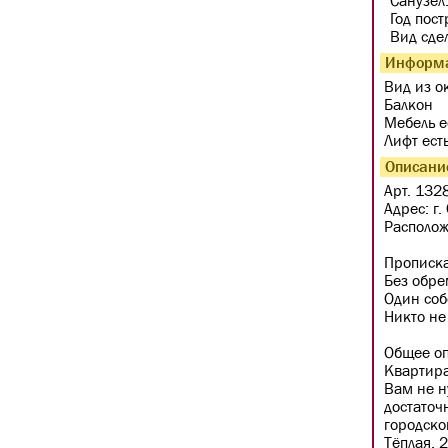
Санузел
Год пос
Вид сде
Информа
Вид из о
Балкон
Мебель е
Лифт ест
Описани
Арт. 132
Адрес: г
Располож
Прописка
Без обр
Один соб
Никто не
Общее оп
Квартира
Вам не н
достаточ
городско
Тёплая, 