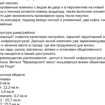
ый санузел.
ированные комнаты с видом во двор и в перспективе на новый 
ль и техника остается новому владельцу, также выполнен косме
что дает возможность проживания сразу после покупки.
сть консьерж, подъезд всегда чистый и ухоженный, два лифта, со
мейные.
уктура дома/района:
орный" славится качеством постройки, зарытой территорией и
 инфраструктурой. Данный жилой комплекс уже зарекомендова
е и зеленое место в городе, где все продуманно для жизни.
ких сада, школа, магазины, аптеки и остановки общественного
та находятся в пешей доступности.
преимущество расположения - доступ к полной инфраструктуре 
она. Жители "Мраморного" могут пользоваться всеми объектам
ой Рощи".
истика объекта:
лощадь
9 кв.м
: 12,2 кв.м
 1,6 кв.м
омната: 3,2 кв.м
1 : 15,7 кв.м
2: 15,5 кв.м