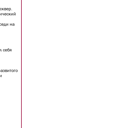
сквер.
тический
седи на
л себя
развитого
и