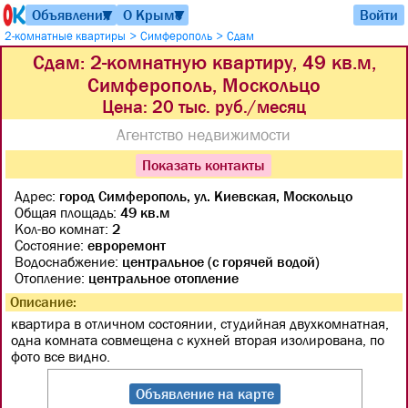
Объявления
О Крыме
Войти
▼
▼
>
>
2-комнатные квартиры
Симферополь
Сдам
Сдам: 2-комнатную квартиру, 49 кв.м,
Симферополь, Москольцо
Цена:
20 тыс. руб./месяц
Агентство недвижимости
Показать контакты
Адрес:
город Симферополь, ул. Киевская, Москольцо
Общая площадь:
49 кв.м
Кол-во комнат:
2
Состояние:
евроремонт
Водоснабжение:
центральное (с горячей водой)
Отопление:
центральное отопление
Описание:
квартира в отличном состоянии, студийная двухкомнатная,
одна комната совмещена с кухней вторая изолирована, по
фото все видно.
Объявление на карте