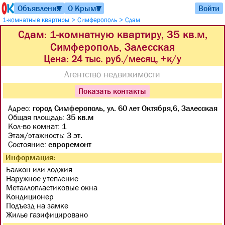
Объявления
О Крыме
Войти
▼
▼
>
>
1-комнатные квартиры
Симферополь
Сдам
Сдам: 1-комнатную квартиру, 35 кв.м,
Симферополь, Залесская
Цена:
24 тыс. руб./месяц, +к/у
Агентство недвижимости
Показать контакты
Адрес:
город Симферополь, ул. 60 лет Октября,6, Залесская
Общая площадь:
35 кв.м
Кол-во комнат:
1
Этаж/этажность:
3 эт.
Состояние:
евроремонт
Информация:
Балкон или лоджия
Наружное утепление
Металлопластиковые окна
Кондиционер
Подъезд на замке
Жилье газифицировано