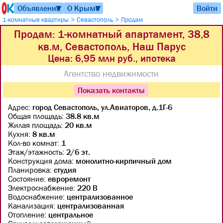
Объявления
О Крыме
Войти
▼
▼
>
>
1-комнатные квартиры
Севастополь
Продам
Продам: 1-комнатный апартамент, 38,8
кв.м, Севастополь, Наш Парус
Цена:
6,95 млн руб., ипотека
Агентство недвижимости
Показать контакты
Адрес:
город Севастополь, ул.Авиаторов, д.1Г-6
Общая площадь:
38.8 кв.м
Жилая площадь:
20 кв.м
Кухня:
8 кв.м
Кол-во комнат:
1
Этаж/этажность:
2/6 эт.
Конструкция дома:
монолитно-кирпичный дом
Планировка:
студия
Состояние:
евроремонт
Электроснабжение:
220 В
Водоснабжение:
централизованное
Канализация:
централизованная
Отопление:
центральное