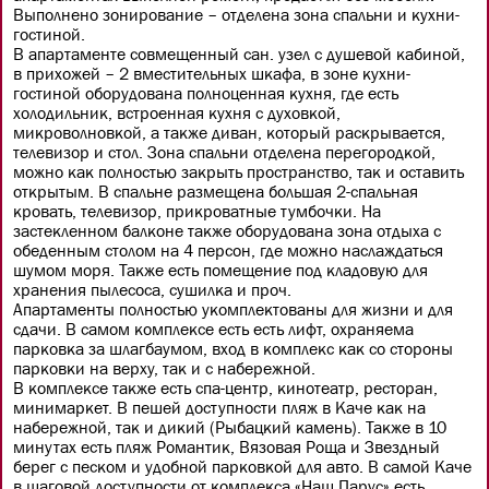
Выполнено зонирование – отделена зона спальни и кухни-
гостиной.
В апартаменте совмещенный сан. узел с душевой кабиной,
в прихожей – 2 вместительных шкафа, в зоне кухни-
гостиной оборудована полноценная кухня, где есть
холодильник, встроенная кухня с духовкой,
микроволновкой, а также диван, который раскрывается,
телевизор и стол. Зона спальни отделена перегородкой,
можно как полностью закрыть пространство, так и оставить
открытым. В спальне размещена большая 2-спальная
кровать, телевизор, прикроватные тумбочки. На
застекленном балконе также оборудована зона отдыха с
обеденным столом на 4 персон, где можно наслаждаться
шумом моря. Также есть помещение под кладовую для
хранения пылесоса, сушилка и проч.
Апартаменты полностью укомплектованы для жизни и для
сдачи. В самом комплексе есть есть лифт, охраняема
парковка за шлагбаумом, вход в комплекс как со стороны
парковки на верху, так и с набережной.
В комплексе также есть спа-центр, кинотеатр, ресторан,
минимаркет. В пешей доступности пляж в Каче как на
набережной, так и дикий (Рыбацкий камень). Также в 10
минутах есть пляж Романтик, Вязовая Роща и Звездный
берег с песком и удобной парковкой для авто. В самой Каче
в шаговой доступности от комплекса «Наш Парус» есть