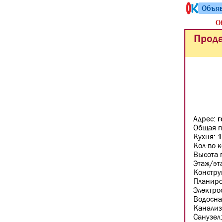
Объя
О
Прода
Адрес:
г
Общая п
Кухня:
1
Кол-во 
Высота 
Этаж/эт
Констру
Планир
Электро
Водосн
Канализ
Санузел