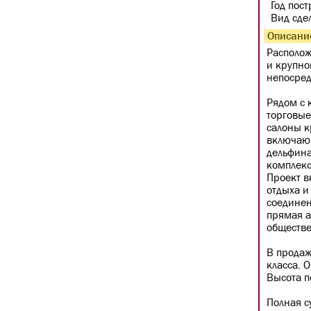
Год пос
Вид сде
Описани
Располож
и крупно
непосред
Рядом с 
торговые
салоны к
включающ
дельфина
комплекс
Проект в
отдыха и
соединен
прямая а
обществе
В продаж
класса. О
Высота п
Полная с