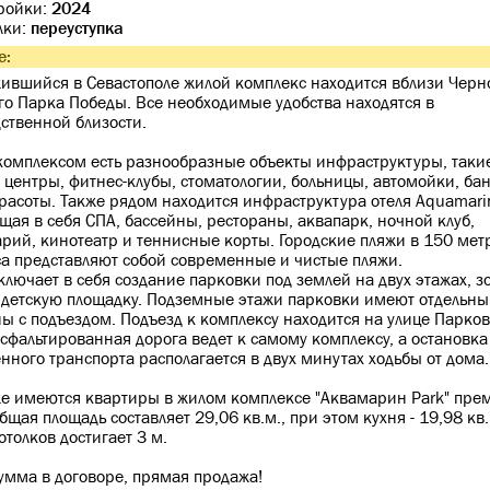
тройки:
2024
лки:
переуступка
е:
ившийся в Севастополе жилой комплекс находится вблизи Черн
го Парка Победы. Все необходимые удобства находятся в
ственной близости.
комплексом есть разнообразные объекты инфраструктуры, таки
 центры, фитнес-клубы, стоматологии, больницы, автомойки, ба
расоты. Также рядом находится инфраструктура отеля Aquamari
ая в себя СПА, бассейны, рестораны, аквапарк, ночной клуб,
рий, кинотеатр и теннисные корты. Городские пляжи в 150 метр
а представляют собой современные и чистые пляжи.
ключает в себя создание парковки под землей на двух этажах, з
 детскую площадку. Подземные этажи парковки имеют отдельны
ы с подъездом. Подъезд к комплексу находится на улице Парков
сфальтированная дорога ведет к самому комплексу, а остановка
нного транспорта располагается в двух минутах ходьбы от дома.
е имеются квартиры в жилом комплексе "Аквамарин Park" пре
бщая площадь составляет 29,06 кв.м., при этом кухня - 19,98 кв.
отолков достигает 3 м.
умма в договоре, прямая продажа!