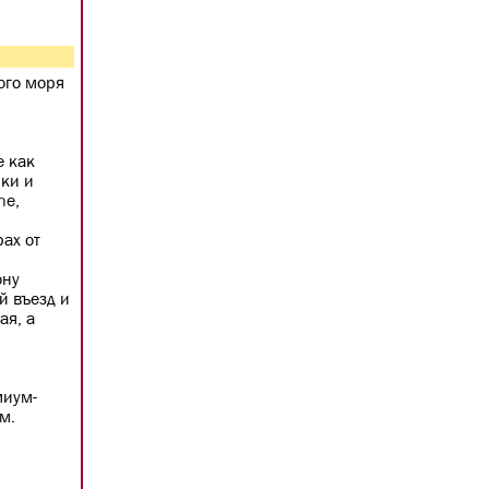
ого моря
е как
нки и
ne,
ах от
ону
й въезд и
ая, а
миум-
м.