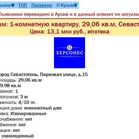
вления
ТОП
Премиум
О Крыме
▼
▼
бъявление переведено в Архив и в данный момент не актуаль
м: 1-комнатную квартиру, 29,06 кв.м, Севас
Цена:
13,1 млн руб., ипотека
ород Севастополь, Парковая улица, д.15
лощадь:
29.06 кв.м
9.98 кв.м
комнат:
1
потолков:
3 м
ажность:
4/10 эт.
кция дома:
монолитный дом
овка:
Изолированные
снабжение:
нет
абжение:
нет
ация:
нет
:
совмещенный