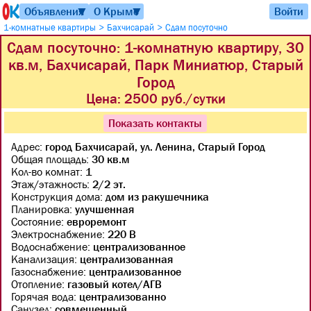
Объявления
О Крыме
Войти
▼
▼
>
>
1-комнатные квартиры
Бахчисарай
Сдам посуточно
Сдам посуточно: 1-комнатную квартиру, 30
кв.м, Бахчисарай, Парк Миниатюр, Старый
Город
Цена:
2500 руб./сутки
Показать контакты
Адрес:
город Бахчисарай, ул. Ленина, Старый Город
Общая площадь:
30 кв.м
Кол-во комнат:
1
Этаж/этажность:
2/2 эт.
Конструкция дома:
дом из ракушечника
Планировка:
улучшенная
Состояние:
евроремонт
Электроснабжение:
220 В
Водоснабжение:
централизованное
Канализация:
централизованная
Газоснабжение:
централизованное
Отопление:
газовый котел/АГВ
Горячая вода:
централизованно
Санузел:
совмещенный