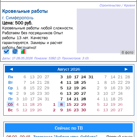
Строительство / Кровля
Кровельные работы
г. Симферополь
Цена: 500 руб.
Кровельные работы любой сложности.
Работаем без посредников Опыт
работы 13 лет. Качество
гарантируется. Замеры и расчет
работы бесплатно!
6 фото
Даты:
17
-
28.05.2026
Показов: 5392 (2)
Просмотров: 3 (0)
◄
Август 2026
►
Пн
6
13
20
27
3
10
17
24
31
7
14
21
28
Вт
7
14
21
28
4
11
18
25
1
8
15
22
29
Ср
1
8
15
22
29
5
12
19
26
2
9
16
23
30
Чт
2
9
16
23
30
6
13
20
27
3
10
17
24
Пт
3
10
17
24
31
7
14
21
28
4
11
18
25
Сб
4
11
18
25
1
8
15
22
29
5
12
19
26
Вс
5
12
19
26
2
9
16
23
30
6
13
20
27
Сейчас по ТВ
Телеканал "Доброе утро. Суббота"
Первый канал
06:00—09:45