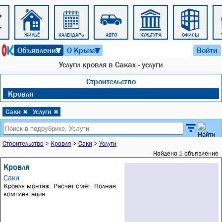
ЖИЛЬЁ
КАЛЕНДАРЬ
АВТО
КУЛЬТУРА
ОФИСЫ
8 августа 2026 г. 06:43
Объявления
О Крыме
Войти
▼
▼
Услуги кровля в Саках - услуги
Строительство
Кровля
Саки
Услуги
✖
✖
Строительство
>
Кровля
>
Саки
>
Услуги
Найдено
1
объявление
Кровля
Саки
Кровля монтаж. Расчет смет. Полная
комплектация.