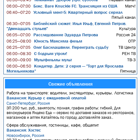
Бокс. Bare Knuckle FC. Трансляция из США
Матч!
06:00—07:00
Условный мент-5: Квартирный вопрос сериал
06:40—07:20
Пятый канал
Библейский сюжет: Илья Ильф, Евгений Петров.
06:30—07:05
"Двенадцать стульев"
Культура
Расследование Эдуарда Петрова
Россия 24
06:05—07:00
Юность Максима фильм
ОТР
06:25—08:00
Олег Басилашвили. Переиграть судьбу
ТВ Центр
06:25—07:05
С бодрым утром!
РЕН ТВ
06:00—08:30
Мультфильмы мульт
ТВ-3
06:00—09:00
Кондитер. Дети: 2 серия — "Торт для Ярослава
06:00—06:50
Могильникова"
Пятница
Свежие объявления
Работа на транспорте: водители, экспедиторы, курьеры. Логистика
Вакансия: Курьер с ежедневной оплатой
Санкт-Петербург, Россия
ЗП 200 тыс. руб., занятость: полная, график работы: гибкий, Для
велокурьеров Яндекс Еда — сервис по доставке заказов из ресторанов,
магазинов и аптек Катайтесь по городу, доставляйте заказ..
Сфера обслуживания, гостиницы, кафе, общепит
Вакансия: Хостес
Новосибирск, Россия