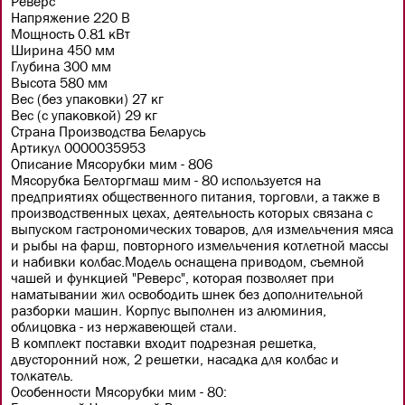
Реверс
Напряжение 220 В
Мощность 0.81 кВт
Ширина 450 мм
Глубина 300 мм
Высота 580 мм
Вес (без упаковки) 27 кг
Вес (с упаковкой) 29 кг
Страна Производства Беларусь
Артикул 0000035953
Описание Мясорубки мим - 806
Мясорубка Белторгмаш мим - 80 используется на
предприятиях общественного питания, торговли, а также в
производственных цехах, деятельность которых связана с
выпуском гастрономических товаров, для измельчения мяса
и рыбы на фарш, повторного измельчения котлетной массы
и набивки колбас.Модель оснащена приводом, съемной
чашей и функцией "Реверс", которая позволяет при
наматывании жил освободить шнек без дополнительной
разборки машин. Корпус выполнен из алюминия,
облицовка - из нержавеющей стали.
В комплект поставки входит подрезная решетка,
двусторонний нож, 2 решетки, насадка для колбас и
толкатель.
Особенности Мясорубки мим - 80: