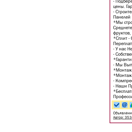
- Подбер
цены. Га
- Строит
Панелей 
*Мы стр
Среднете
фруктов,
*Сплит -
Переплат
- У нас 
- Собств
*Гаранти
- Мы Вып
*Монтаж
*Монтаж 
- Компре
- Наши П
*Бесплат
Професси
Объявлени
Автор: 35