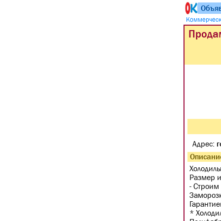
Объя
Коммерческ
Прода
Адрес:
г
Описани
Хoлодиль
Pазмeр и
- Строим
Заморозк
Гарантие
* Xoлoди