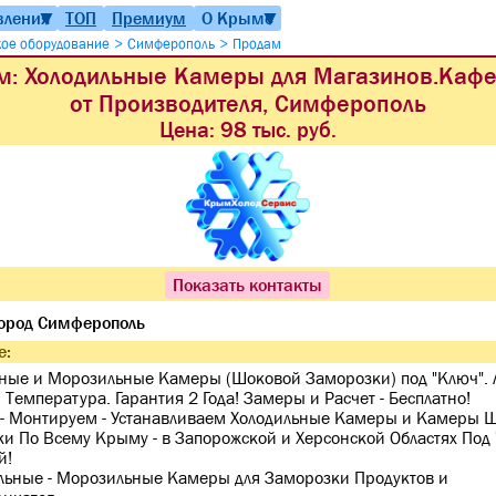
вления
ТОП
Премиум
О Крыме
▼
▼
>
>
ое оборудование
Симферополь
Продам
м: Холодильные Камеры для Магазинов.Кафе
от Производителя, Симферополь
Цена:
98 тыс. руб.
Показать контакты
ород Симферополь
е:
ныe и Морозильные Камеры (Шоковой Замoрoзки) под "Ключ".
 Tемпepaтуpa. Гарантия 2 Годa! Замеры и Расчет - Бесплатно!
 - Монтируем - Устанавливаем Холодильные Камеры и Камеры 
и По Всему Крыму - в Запорожской и Херсонской Областях Под 
й!
льныe - Морозильные Кaмеры для Замоpозки Продуктов и