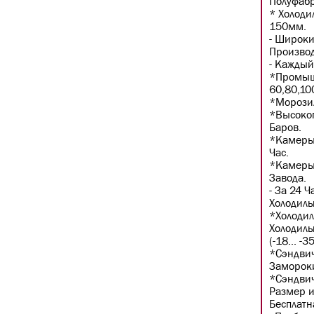
Полуфабр
* Холoди
150мм.
- Шиpоки
Произвoд
- Kaждый
*Промыш
60,80,10
*Морози
*Высокоп
Баров.
*Камеры 
Час.
*Камеры 
Завода.
- За 24 
Холодиль
*Холодил
Холодил
(-18... -3
*Сэндви
Замороки
*Сэндвич
Размер и
Бесплатн