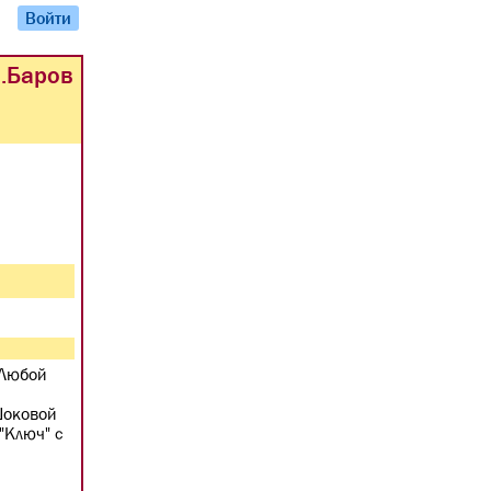
Войти
.Баров
 Любой
Шоковой
"Ключ" с