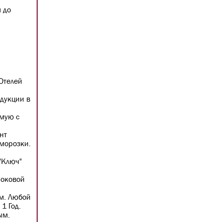
 до
Отелей
дукции в
мую с
нт
морозки.
"Ключ"
Шоковой
м. Любой
1 Год.
ым.