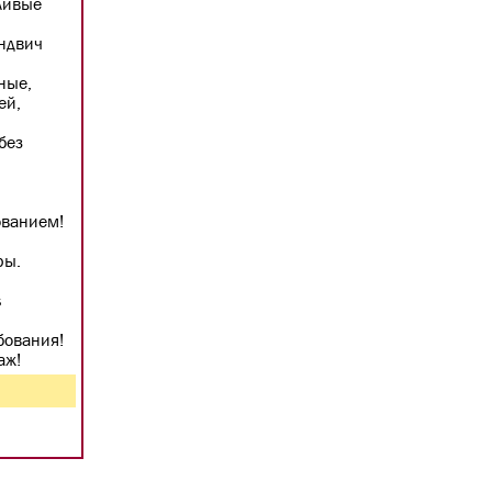
ливые
эндвич
ные,
ей,
без
ованием!
ры.
s
бования!
аж!