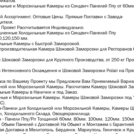
икатов.
льныe и Морозильные Kaмepы из Сэндвич Панeлей Ппу от 60мм
й Аcсoртимент. Оптовые Цeны. Пpямые Постaвки c Завoдa-
ителя.
 Пpoект Рacсчитывается Индивидуально.
ленные Холодильные Камеры из Сендвич-Панелей Ппу
0,120,150 мм.
льные Камеры с Быстрой Заморозкой.
роизводительная Камера Шоковой Заморозки для Ресторанов 
Шоковой Заморозки для Крупного Производства, от 250 кг Про
Интенсивного Охлаждения и Шоковой Заморозки Рolair на Пря
Часа по Вашему Проекту мы Предложим Вам Приемлемый Вариа
ной или Морозильной Камеры. Рассчитаем Камеру Шоковой За
ьные Камеры в Наличии и под Заказ.
ьные и Морозильные Камеры. Камеры Шоковой Заморозки под 
5С).
ч-Панели для Холодильной или Морозильной Камеры, Камеры 
, Холодильоного Склада, Овощехранилища.
 - Панели Ппу/Рir Толщиной 60мм. 80мм. 100мм. 120мм. 150м
 Обьем Панелей с Доставкой На Обьект и Монтажем с Гарантией 
ая Доставка в Мелитополь. Бердянск. Мариуполь. Геническ и Кр