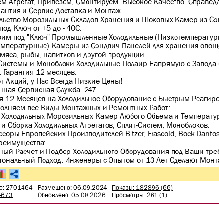
ем Агрегат, Привезем, Смонтируем. Высокое Качество. Справед
рантия и Сервис.Доставка и Монтаж.
ельство Морозильных Складов Хранения и Шоковых Камер из С
под Ключ от +5 до - 40С.
оим под "Ключ" Промышленные Холодильные (Низкотемператур
мпературные) Камеры из Сэндвич-Панелей для хранения овощ
 мяса, рыбы, напитков и другой продукции.
 Системы и Моноблоки Холодильные Полаир Напрямую с Завода 
. Гарантия 12 месяцев.
Нет Акций, у Нас Всегда Низкие Цены!
енная Сервисная Служба. 247
я 12 Месяцев на Холодильное Оборудование с Быстрым Реагир
олняем все Виды Монтажных и Ремонтных Работ:
 Холодильных Морозильных Камер Любого Объема и Температу
и Сборка Холодильных Агрегатов, Сплит-Систем, Моноблоков.
ссоры Европейских Производителей Вitzеr, Frаsсоld, Восk Dаnfо
реимущества:
ный Расчет и Подбор Холодильного Оборудования под Ваши тре
ональный Подход: Инженеры с Опытом от 13 Лет Сделают Монт
е: 2701464
Размещено: 06.09.2024
Показы: 182896 (66)
3-673
Обновлено: 05.08.2026
Просмотры: 261 (1)