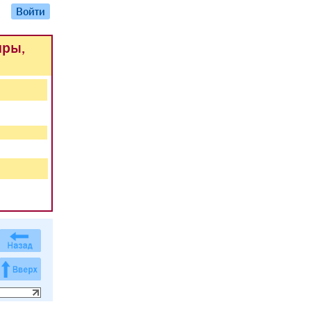
Войти
иры,