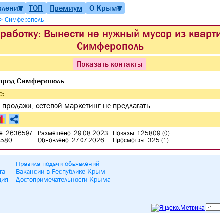
вления
ТОП
Премиум
О Крыме
▼
▼
>
Симферополь
работку: Вынести не нужный мусор из кварт
Симферополь
Показать контакты
ород Симферополь
е:
-продажи, сетевой маркетинг не предлагать.
е: 2636597
Размещено: 29.08.2023
Показы: 125809 (0)
-580
Обновлено: 27.07.2026
Просмотры: 325 (1)
Правила подачи объявлений
та
Вакансии в Республике Крым
ция
Достопримечательности Крыма