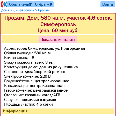
Объявления
О Крыме
Войти
▼
▼
>
>
Дома
Симферополь
Продам
Продам: Дом, 580 кв.м, участок 4,6 соток,
Симферополь
Цена:
60 млн руб.
Показать контакты
Адрес:
город Симферополь, ул. Пригородная
Общая площадь:
580 кв.м
Кол-во комнат:
8
Этаж/этажность:
всего 3 эт.
Конструкция дома:
дом из ракушечника
Состояние:
дизайнерский ремонт
Электроснабжение:
220 В
Водоснабжение:
централизованное
Канализация:
централизованная
Газоснабжение:
централизованное
Отопление:
газовый котел/АГВ
Санузел:
несколько санузлов
Площадь участка:
4.6 сотки
Информация: