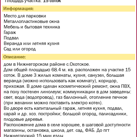
Площадь участка:
15 соток
Информация:
Место для парковки
Металлопластиковые окна
Мебель и бытовая техника
Гараж
Подвал
Веранда или летняя кухня
Сад или огород
Описание:
дом в Нижнегорском районе с.Охотское.
Дом общей площадью 68.4 м. кв. расположен на участке 15
соток. В доме 3 жилых комнаты, кухня, санузел, большая
веранда (можно использовать как комнату), коридор,
прихожая. В доме сделан косметический ремонт, окна ПВХ,
на полу постелен линолеум; коммуникации в дом заведены:
свет, вода (водопровод), газ баллонный, отопление печное
(при желании можно поставить электро котел).
Во дворе есть капитальный гараж, летняя кухня, подвал,
сарай и др. хоз. постройки; большой огород, палисадники,
плодовые деревья.
Расположение дома в селе хорошее, в шаговой доступности
магазины, остановка, школа, дет. сад, ФАБ. До пгт
Нижнегорский 15 мин езды.