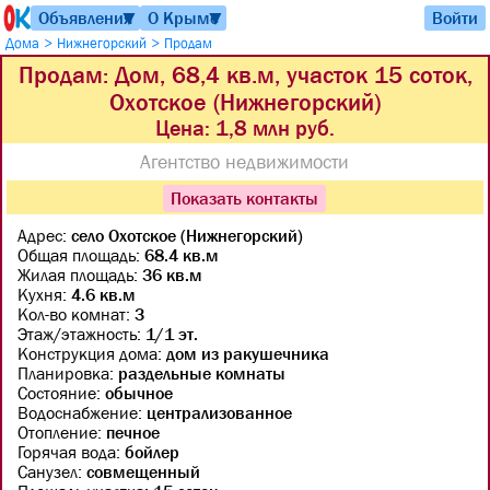
Объявления
О Крыме
Войти
▼
▼
>
>
Дома
Нижнегорский
Продам
Продам: Дом, 68,4 кв.м, участок 15 соток,
Охотское (Нижнегорский)
Цена:
1,8 млн руб.
Агентство недвижимости
Показать контакты
Адрес:
село Охотское (Нижнегорский)
Общая площадь:
68.4 кв.м
Жилая площадь:
36 кв.м
Кухня:
4.6 кв.м
Кол-во комнат:
3
Этаж/этажность:
1/1 эт.
Конструкция дома:
дом из ракушечника
Планировка:
раздельные комнаты
Состояние:
обычное
Водоснабжение:
централизованное
Отопление:
печное
Горячая вода:
бойлер
Санузел:
совмещенный