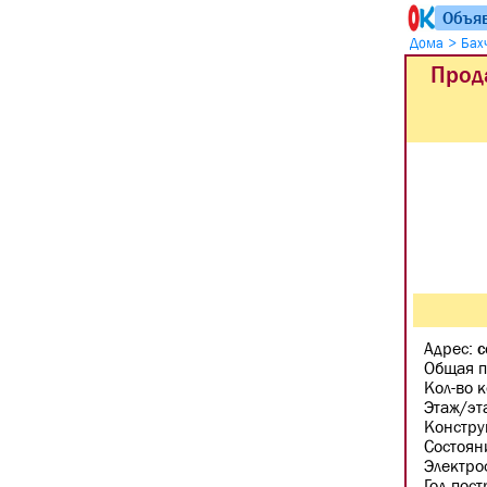
Объя
>
Дома
Бах
Прода
Адрес:
с
Общая п
Кол-во 
Этаж/эт
Констру
Состоян
Электро
Год пос