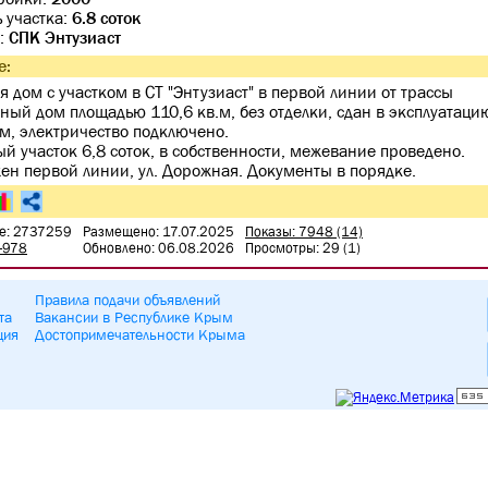
 участка:
6.8 соток
:
СПК Энтузиаст
е:
я дом с участком в СТ "Энтузиаст" в первой линии от трассы
ный дом площадью 110,6 кв.м, без отделки, сдан в эксплуатаци
м, электричество подключено.
й участок 6,8 соток, в собственности, межевание проведено.
ен первой линии, ул. Дорожная. Документы в порядке.
е: 2737259
Размещено: 17.07.2025
Показы: 7948 (14)
-978
Обновлено: 06.08.2026
Просмотры: 29 (1)
Правила подачи объявлений
та
Вакансии в Республике Крым
ция
Достопримечательности Крыма