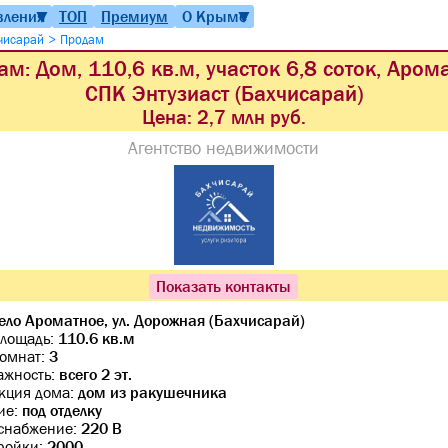
вления
ТОП
Премиум
О Крыме
▼
▼
>
чисарай
Продам
м: Дом, 110,6 кв.м, участок 6,8 соток, Аром
СПК Энтузиаст (Бахчисарай)
Цена:
2,7 млн руб.
Агентство недвижимости
Показать контакты
ело Ароматное, ул. Дорожная (Бахчисарай)
лощадь:
110.6 кв.м
комнат:
3
ажность:
всего 2 эт.
кция дома:
дом из ракушечника
ие:
под отделку
снабжение:
220 В
тройки:
2000