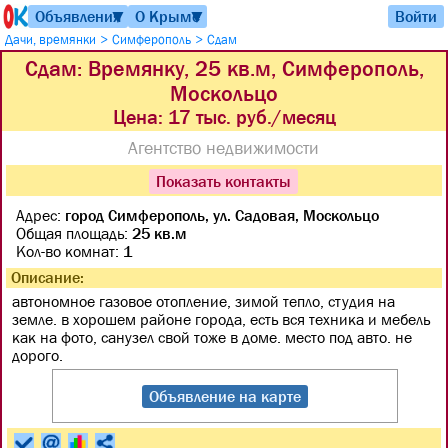
Объявления
О Крыме
Войти
▼
▼
>
>
Дачи, времянки
Симферополь
Сдам
Сдам: Времянку, 25 кв.м, Симферополь,
Москольцо
Цена:
17 тыс. руб./месяц
Агентство недвижимости
Показать контакты
Адрес:
город Симферополь, ул. Садовая, Москольцо
Общая площадь:
25 кв.м
Кол-во комнат:
1
Описание:
автономное газовое отопление, зимой тепло, студия на
земле. в хорошем районе города, есть вся техника и мебель
как на фото, санузел свой тоже в доме. место под авто. не
дорого.
Объявление на карте