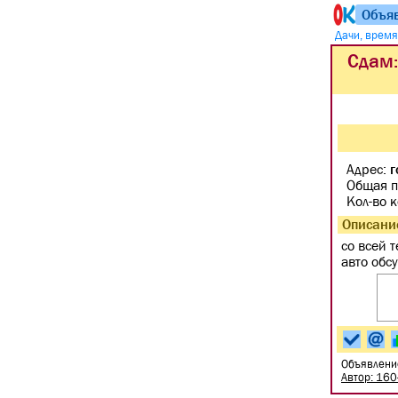
Объя
Дачи, врем
Сдам:
Адрес:
г
Общая п
Кол-во 
Описани
со всей 
авто обс
Объявлени
Автор: 16