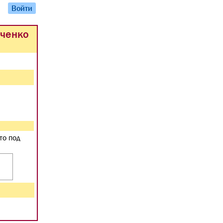
Войти
вченко
то под