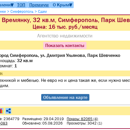
вления
ТОП
Премиум
О Крыме
▼
▼
>
>
янки
Симферополь
Сдам
 Времянку, 32 кв.м, Симферополь, Парк Ше
Цена:
16 тыс. руб./месяц
Агентство недвижимости
Показать контакты
ород Симферополь, ул. Дмитрия Ульянова, Парк Шевченко
лощадь:
32 кв.м
комнат:
1
е:
техникой и мебелью. Не евро но и цена такая же, если нужно мес
удим.
Объявление на карте
е: 2364779
Размещено: 29.04.2019
Показы: 82065 (4)
0-083
Обновлено: 05.08.2026
Просмотры: 3042 (1)